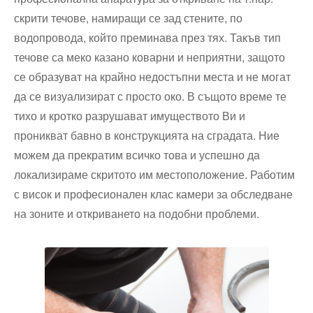
скрити течове, намиращи се зад стените, по
водопровода, който преминава през тях. Такъв тип
течове са меко казано коварни и неприятни, защото
се образуват на крайно недостъпни места и не могат
да се визуализират с просто око. В същото време те
тихо и кротко разрушават имуществото Ви и
проникват бавно в конструкцията на сградата. Ние
можем да прекратим всичко това и успешно да
локализираме скритото им местоположение. Работим
с висок и професионален клас камери за обследване
на зоните и откриването на подобни проблеми.