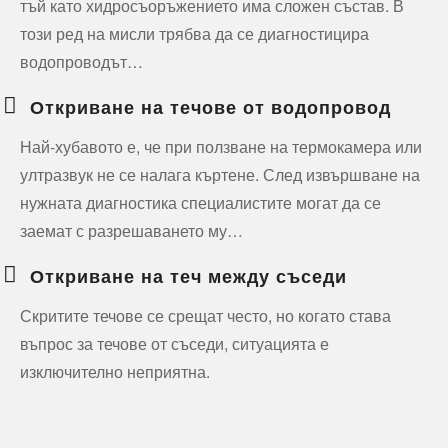
тъй като хидросъоръжението има сложен състав. В
този ред на мисли трябва да се диагностицира
водопроводът…
Откриване на течове от водопровод
Най-хубавото е, че при ползване на термокамера или
ултразвук не се налага къртене. След извършване на
нужната диагностика специалистите могат да се
заемат с разрешаването му…
Откриване на теч между съседи
Скритите течове се срещат често, но когато става
въпрос за течове от съседи, ситуацията е
изключително неприятна.