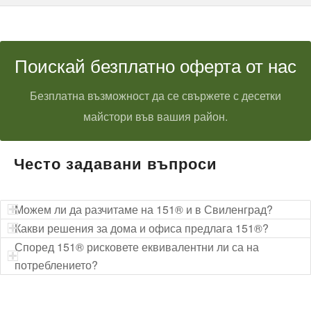
Поискай безплатно оферта от нас
Безплатна възможност да се свържете с десетки
майстори във вашия район.
Често задавани въпроси
Можем ли да разчитаме на 151® и в Свиленград?
Какви решения за дома и офиса предлага 151®?
Според 151® рисковете еквивалентни ли са на
потреблението?