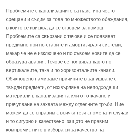
Проблемите с канализациите са наистина често
срещани и съдим за това по множеството обаждания,
в които се изисква да се отзовем за помощ.
Проблемите са свързани с течове и се появяват
предимно при по-старите и амортизирали системи,
макар че не е изключено и по съвсем новите да се
образува авария. Течове се появяват както по
вертикалните, така и по хоризонталните канали.
Обикновено намираме причините в запушване с
твърди предмети, от изхвърляне на неподходящи
материали в канализацията или от откачане и
пречупване на захвата между отделните тръби. Ние
можем да се справим с всички тези споменати случаи
и то сигурно и качествено, защото не правим
компромис нито в избора си за качество на