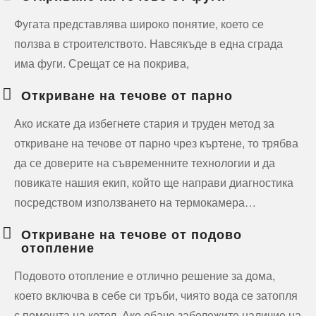
Фугата представлява широко понятие, което се
ползва в строителството. Навсякъде в една сграда
има фуги. Срещат се на покрива,
Откриване на течове от парно
Ако искате да избегнете стария и труден метод за
откриване на течове от парно чрез къртене, то трябва
да се доверите на съвременните технологии и да
повикате нашия екип, който ще направи диагностика
посредством използването на термокамера…
Откриване на течове от подово
отопление
Подовото отопление е отлично решение за дома,
което включва в себе си тръби, чиято вода се затопля
с помощта на котел. Ако обаче забележите наличие на