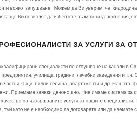
очти всяко запушване. Можем да Ви уверим, че хидродина
ята ще Ви позволят да избегнете възможни усложнения, св
РОФЕСИОНАЛИСТИ ЗА УСЛУГИ ЗА О
коквалифицирани специалисти по отпушване на канали в Св
предприятия, училища, градини, лечебни заведения и т.н. С
 в частни къщи, вилни селища, апартаменти и др. Нашата 
ежи. Приемаме заявки денонощно. Ние имаме система за ст
 качество на извършваните услуги от нашите специалисти. 
е, тъй като не е необходимо да договаряте или да наемате 