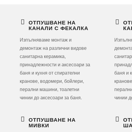
ОТПУШВАНЕ НА
ОТ
КАНАЛИ С ФЕКАЛКА
КА
Изпълняваме монтаж и
Изпълн
демонтаж на различни видове
демонта
санитарна керамика,
санитар
принадлежности и аксесоари за
принадл
баня и кухня от спирателни
баня и 
кранове, водомери, бойлери,
кранове
перални машини, тоалетни
перални
чинии до аксесоари за баня.
чинии д
ОТПУШВАНЕ НА
ОТ
МИВКИ
ША