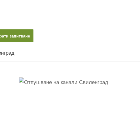
рати запитване
енград