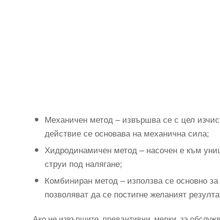
Механичен метод – извършва се с цел изчис
действие се основава на механична сила;
Хидродинамичен метод – насочен е към уни
струи под налягане;
Комбиниран метод – използва се основно за 
позволяват да се постигне желаният резулта
Ако не извършите превантивни мерки за обслужва