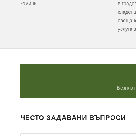
комини
в градо
кладенц
срещано
услуга 
Безплат
ЧЕСТО ЗАДАВАНИ ВЪПРОСИ