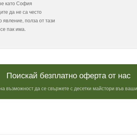
ве като София
ите да не са често
 явление, полза от тази
все пак има.
Поискай безплатно оферта от нас
на възможност да се свържете с десетки майстори във ваши