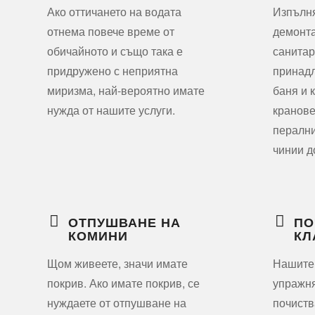
Ако оттичането на водата
Изпълн
отнема повече време от
демонта
обичайното и също така е
санитар
придружено с неприятна
принадл
миризма, най-вероятно имате
баня и 
нужда от нашите услуги.
кранове
перални
чинии д
ОТПУШВАНЕ НА
ПО
КОМИНИ
КЛ
Щом живеете, значи имате
Нашите
покрив. Ако имате покрив, се
упражня
нуждаете от отпушване на
почиств