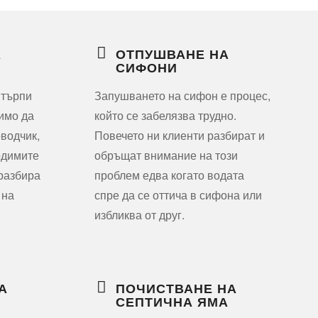
А
ОТПУШВАНЕ НА
СИФОНИ
 търпи
Запушването на сифон е процес,
димо да
който се забелязва трудно.
водчик,
Повечето ни клиенти разбират и
одимите
обръщат внимание на този
 разбира
проблем едва когато водата
 на
спре да се оттича в сифона или
избликва от друг.
А
ПОЧИСТВАНЕ НА
СЕПТИЧНА ЯМА