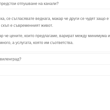
 предстои отпушване на канали?
ка, се съгласявате веднага, макар че други се чудят защо е
о скъп е съвременният живот.
кар че цените, които предлагаме, варират между минимума 
много, а услугата, която им съответства.
Свиленград?
Водопроводчик Дружба