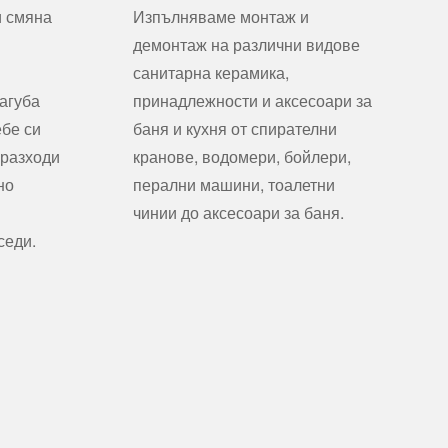
и смяна
Изпълняваме монтаж и
демонтаж на различни видове
санитарна керамика,
агуба
принадлежности и аксесоари за
ебе си
баня и кухня от спирателни
 разходи
кранове, водомери, бойлери,
но
перални машини, тоалетни
чинии до аксесоари за баня.
седи.