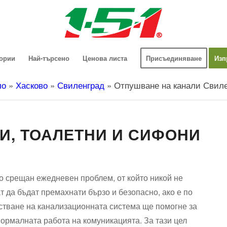
гории
Най-търсено
Ценова листа
Присъединяване
Изп
ло
»
Хасково
»
Свиленград
»
Отпушване на канали Свил
И, ТОАЛЕТНИ И СИФОНИ
о срещан ежедневен проблем, от който никой не
 да бъдат премахнати бързо и безопасно, ако е по
стване на канализационната система ще помогне за
ормалната работа на комуникацията. За тази цел