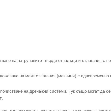
тване на натрупаните твърди отпадъци и отлагания с п
щожаване на меки отлагания (мазнини) с едновременно 
почистване на дренажни системи. Тук също могат да се
т.
не, канализацията просто ще спре да изпълнява своите ф