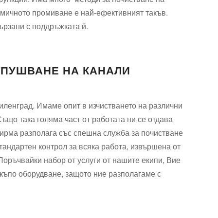
мичното промиване е най-ефективният такъв.
ързани с поддръжката й.
ТПУШВАНЕ НА КАНАЛИ
иленград. Имаме опит в изчистването на различни
ъщо така голяма част от работата ни се отдава
фирма разполага със спешна служба за почистване
андартен контрол за всяка работа, извършена от
Поръчвайки набор от услуги от нашите екипи, Вие
скъпо оборудване, защото ние разполагаме с