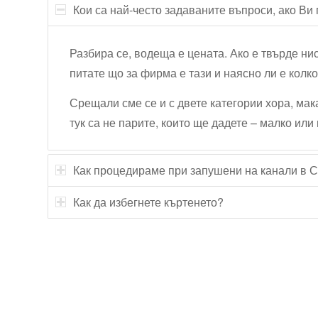
Кои са най-често задаваните въпроси, ако Ви
Разбира се, водеща е цената. Ако е твърде нис
питате що за фирма е тази и наясно ли е колк
Срещали сме се и с двете категории хора, ма
тук са не парите, които ще дадете – малко или 
Как процедираме при запушени на канали в 
Как да избегнете къртенето?
Технически надзор на ремонт