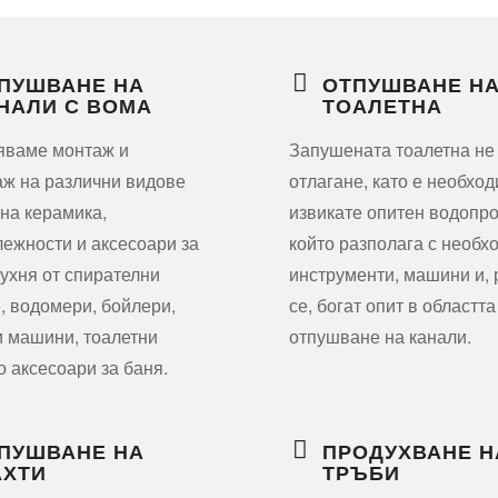
ПУШВАНЕ НА
ОТПУШВАНЕ Н
НАЛИ С ВОМА
ТОАЛЕТНА
яваме монтаж и
Запушената тоалетна не
ж на различни видове
отлагане, като е необхо
на керамика,
извикате опитен водопро
ежности и аксесоари за
който разполага с необх
кухня от спирателни
инструменти, машини и,
, водомери, бойлери,
се, богат опит в областта
 машини, тоалетни
отпушване на канали.
о аксесоари за баня.
ПУШВАНЕ НА
ПРОДУХВАНЕ Н
ХТИ
ТРЪБИ