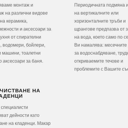
яваме монтаж и
Периодичната подмяна 
ж на различни видове
на вертикалните или
на керамика,
хоризонталните тръби и
ежности и аксесоари за
щрангове предпазва от з
кухня от спирателни
на вода, което само по с
, водомери, бойлери,
Ви намалява: месечните
 машини, тоалетни
за водоснабдяване, труд
о аксесоари за баня.
откриваемите течове и
проблемите с Вашите съ
ЧИСТВАНЕ НА
АДЕНЦИ
 специалисти
ват дейности като
ане на кладенци. Макар