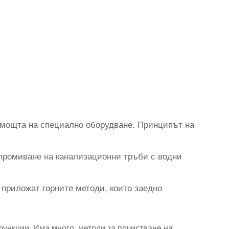
омощта на специално оборудване. Принципът на
промиване на канализационни тръби с водни
 приложат горните методи, които заедно
ункции. Има много методи за почистване на