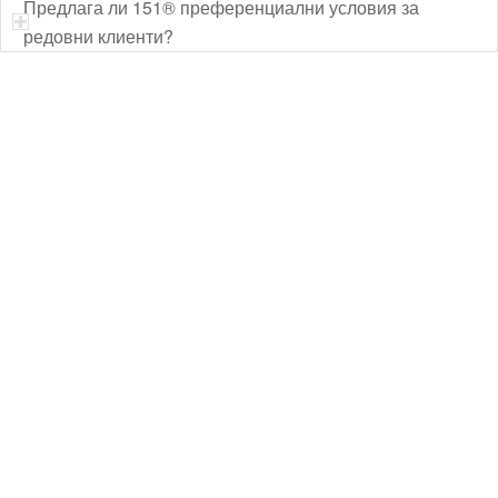
Предлага ли 151® преференциални условия за
редовни клиенти?
Технически надзор на ремонт
Видеодиагностика на канали
Монтаж на душ панел
Смяна на щрангове
Монтаж на тоалетна чиния
ВиК услуги Бургас
ВиК услуги Перник
ВиК услуги в Пловдив
ВиК услуги Стара Загора