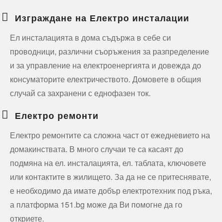
Изграждане на Електро инсталации
Ел инсталацията в дома съдържа в себе си
проводници, различни съоръжения за разпределение
и за управление на електроенергията и довежда до
консуматорите електричеството. Домовете в общия
случай са захранени с еднофазен ток.
Електро ремонти
Електро ремонтите са сложна част от ежедневието на
домакинствата. В много случаи те са касаят до
подмяна на ел. инсталацията, ел. таблата, ключовете
или контактите в жилището. За да не се притеснявате,
е необходимо да имате добър електротехник под ръка,
а платформа 151.bg може да Ви помогне да го
откриете.