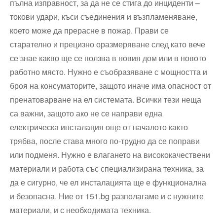
пълна изправност, за да не се стига до инциденти –
токови удари, къси съединения и възпламеняване,
което може да прерасне в пожар. Прави се
старателно и прецизно оразмеряване след като вече
се знае какво ще се ползва в новия дом или в новото
работно място. Нужно е съобразяване с мощността и
броя на консуматорите, защото иначе има опасност от
пренатоварване на ел системата. Всички тези неща
са важни, защото ако не се направи една
електрическа инсталация още от началото както
трябва, после става много по-трудно да се поправи
или подменя. Нужно е влагането на висококачествени
материали и работа със специализирана техника, за
да е сигурно, че ел инсталацията ще е функционална
и безопасна. Ние от 151.bg разполагаме и с нужните
материали, и с необходимата техника.