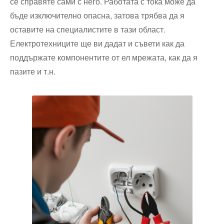
се справяте сами с него. Работата с тока може да
бъде изключително опасна, затова трябва да я
оставите на специалистите в тази област.
Електротехниците ще ви дадат и съвети как да
поддържате компонентите от ел мрежата, как да я
пазите и т.н.