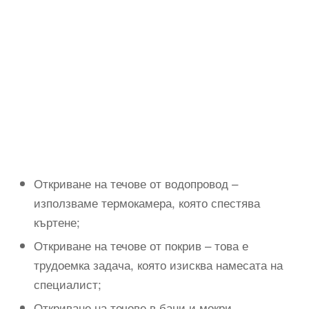
Откриване на течове от водопровод –
използваме термокамера, която спестява
къртене;
Откриване на течове от покрив – това е
трудоемка задача, която изисква намесата на
специалист;
Откриване на течове в бани и мокри