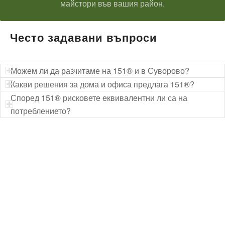
майстори във вашия район.
Често задавани въпроси
Можем ли да разчитаме на 151® и в Суворово?
Какви решения за дома и офиса предлага 151®?
Според 151® рисковете еквивалентни ли са на
потреблението?
Технически надзор на ремонт
Видеодиагностика на канали
Монтаж на душ панел