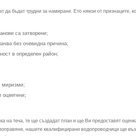
гат да бъдат трудни за намиране. Ето някои от признаците, 
ранове са затворени;
качва без очевидна причина;
ност в определен район;
и миризми;
 оцветени;
а на теча, те ще създадат план и ще Ви предоставят оценк
о поправяне, нашите квалифицирани водопроводчици ще въ