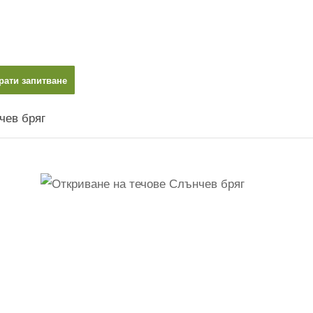
рати запитване
чев бряг