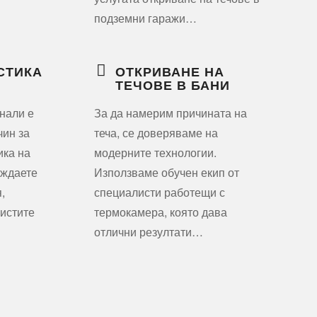
подземни гаражи…
СТИКА
ОТКРИВАНЕ НА
ТЕЧОВЕ В БАНИ
нали е
За да намерим причината на
ин за
теча, се доверяваме на
ика на
модерните технологии.
уждаете
Използваме обучен екип от
,
специалисти работещи с
листите
термокамера, която дава
отлични резултати…