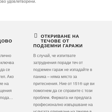
тово удовлетворени.
ОТКРИВАНЕ НА
ДОВО
ТЕЧОВЕ ОТ
ПОДЗЕМНИ ГАРАЖИ
тлично
В случай, че изпитвате
включва
затруднения поради теч от
ода се
подземен гараж не изпадайте в
тел. Ако
паника – няма място за
ие на
притеснения. Ние от 151® ще ви
ещения
помогнем да се справите с този
т пода…
проблем. Фирмата ни предлага
професионално извършване на
услугата откриване на течове в