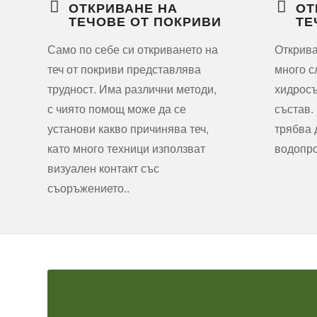
ОТКРИВАНЕ НА
ОТ
ТЕЧОВЕ ОТ ПОКРИВИ
ТЕ
Само по себе си откриването на
Открива
теч от покриви представлява
много с
трудност. Има различни методи,
хидрос
с чиято помощ може да се
състав.
установи какво причинява теч,
трябва 
като много техници използват
водопр
визуален контакт със
съоръжението..