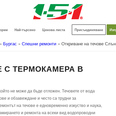
гории
Най-търсено
Ценова листа
Присъединяване
Изп
»
Бургас
»
Спешни ремонти
»
Откриване на течове Слън
Е С ТЕРМОКАМЕРА В
който не може да бъде отложен. Течовете от вода
ове и обзавеждане и често са трудни за
емонтът на течове е едновременно изкуство и наука,
намирането и ремонта на всеки вид водопроводни