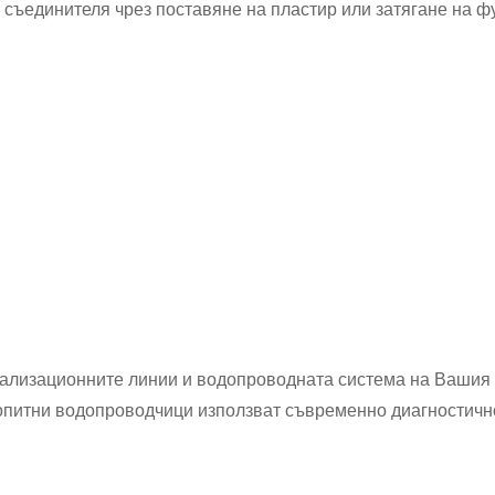
съединителя чрез поставяне на пластир или затягане на фу
анализационните линии и водопроводната система на Вашия 
опитни водопроводчици използват съвременно диагностично