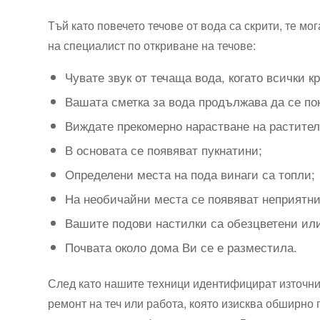
Тъй като повечето течове от вода са скрити, те мо
на специалист по откриване на течове:
Чувате звук от течаща вода, когато всички к
Вашата сметка за вода продължава да се по
Виждате прекомерно нарастване на растител
В основата се появяват пукнатини;
Определени места на пода винаги са топли;
На необичайни места се появяват неприятн
Вашите подови настилки са обезцветени или
Почвата около дома Ви се е разместила.
След като нашите техници идентифицират източник
ремонт на теч или работа, която изисква обширн