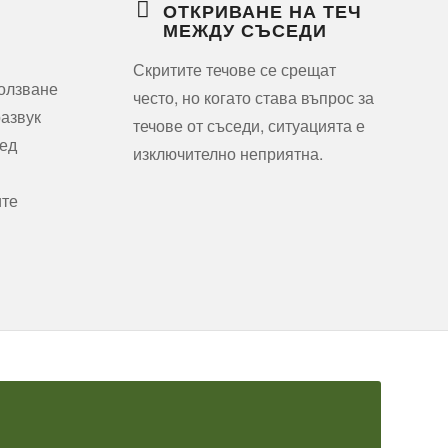
ОТКРИВАНЕ НА ТЕЧ
МЕЖДУ СЪСЕДИ
Скритите течове се срещат
ползване
често, но когато става въпрос за
развук
течове от съседи, ситуацията е
лед
изключително неприятна.
ите