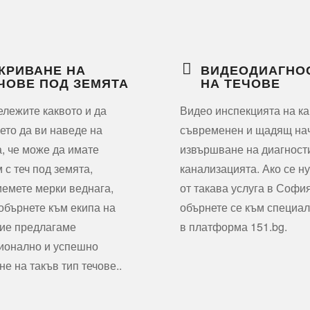
КРИВАНЕ НА
ВИДЕОДИАГНО
ЧОВЕ ПОД ЗЕМЯТА
НА ТЕЧОВЕ
ележите каквото и да
Видео инспекцията на ка
оето да ви наведе на
съвременен и щадящ нач
, че може да имате
извършване на диагност
 с теч под земята,
канализацията. Ако се н
емете мерки веднага,
от такава услуга в София
 обърнете към екипа на
обърнете се към специа
ие предлагаме
в платформа 151.bg.
ионално и успешно
не на такъв тип течове..