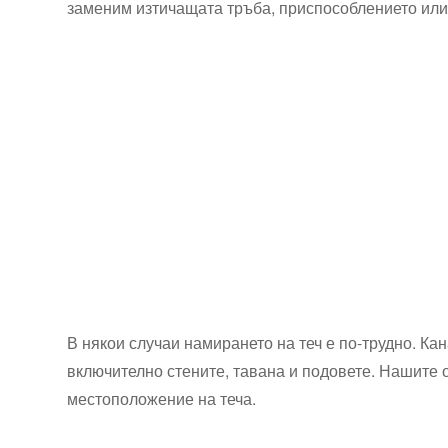
заменим изтичащата тръба, приспособлението или 
В някои случаи намирането на теч е по-трудно. К
включително стените, тавана и подовете. Нашите 
местоположение на теча.