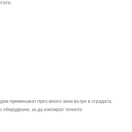
гата.
дом преминават през много зони вътре в сградата,
 оборудване, за да изолират точното