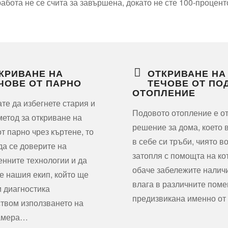
абота не се счита за завършена, докато не сте 100-процен
КРИВАНЕ НА
ОТКРИВАНЕ НА
ЧОВЕ ОТ ПАРНО
ТЕЧОВЕ ОТ ПО
ОТОПЛЕНИЕ
ате да избегнете стария и
Подовото отопление е о
метод за откриване на
решение за дома, което 
от парно чрез къртене, то
в себе си тръби, чиято в
да се доверите на
затопля с помощта на ко
нните технологии и да
обаче забележите налич
е нашия екип, който ще
влага в различните пом
 диагностика
предизвикана именно о
твом използването на
амера…