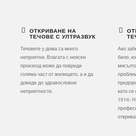
ОТКРИВАНЕ НА
ОТ
ТЕЧОВЕ С УЛТРАЗВУК
ТЕ
Течовете у дома са много
Ако заб
неприятни. Влагата с неясен
било, к
произход може да повреди
мисълта
голяма част от жилището, а и да
проблем
доведе до здравословни
предпри
неприятности.
като се
151®. Н
профес
открива