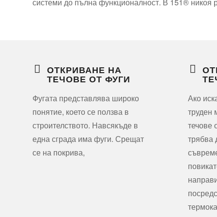
системи до пълна функционалност. В 151® никоя р
ОТКРИВАНЕ НА
ОТ
ТЕЧОВЕ ОТ ФУГИ
ТЕ
Фугата представлява широко
Ако иск
понятие, което се ползва в
труден 
строителството. Навсякъде в
течове 
една сграда има фуги. Срещат
трябва 
се на покрива,
съвреме
повикат
направи
посредс
термок