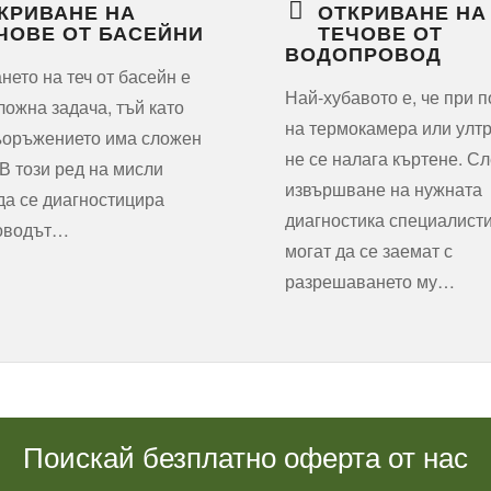
КРИВАНЕ НА
ОТКРИВАНЕ НА
ЧОВЕ ОТ БАСЕЙНИ
ТЕЧОВЕ ОТ
ВОДОПРОВОД
нето на теч от басейн е
Най-хубавото е, че при 
ложна задача, тъй като
на термокамера или улт
ъоръжението има сложен
не се налага къртене. С
 В този ред на мисли
извършване на нужната
да се диагностицира
диагностика специалист
оводът…
могат да се заемат с
разрешаването му…
Поискай безплатно оферта от нас