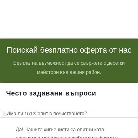
Поискай безплатно оферта от нас
Безплатна възможност да се свържете с десетки
майстори във вашия район.
Често задавани въпроси
Има ли 151® опит в почистването?
Да! Нашите хигиенисти са опитни като
повечето в миналото са работили в фирми в