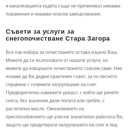
и канализацията където също не причиняват никакви
поражения и никакви опасни замърсявания.
Съвети за услуги за
снегопочистване Стара Загора
Все пак избора за почистването остава изцяло Ваш.
Можете да се възползвате от нашите услуги, но
можете да извършите почистването съвсем сами. Ние
искаме да Ви дадем практичен съвет, за по-лесното
справяне с големите натрупвания на сняг.
Предварително намажете уредът, с който ще ринете
снега, без значение дали лопата или гребло, с
растително масло. Омазняването на
приспособлението ще улесни значително работата Ви,
защото ще предотврати натрупването на сняг и лед