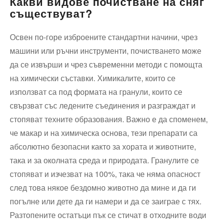
Какви видове почистване на сняг
съществуват?
Освен по-горе изброените стандартни начини, чрез
машини или ръчни инструменти, почистването може
да се извърши и чрез съвременни методи с помощта
на химически съставки. Химикалите, които се
използват са под формата на гранули, които се
свързват със ледените съединения и разграждат и
стопяват техните образования. Важно е да споменем,
че макар и на химическа основа, тези препарати са
абсолютно безопасни както за хората и животните,
така и за околната среда и природата. Гранулите се
стопяват и изчезват на 100%, така че няма опасност
след това някое бездомно животно да мине и да ги
погълне или дете да ги намери и да се заиграе с тях.
Разтопените остатъци пък се стичат в отходните води