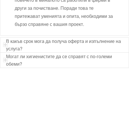
други за почистване. Поради това те
притежават уменията и опита, необходими за
бързо справяне с вашия проект.
В какъв срок мога да получа оферта и изпълнение на
услуга?
Могат ли хигиенистите да се справят с по-големи
обеми?
Технически надзор на ремонт
Видеодиагностика на канали
Монтаж на душ панел