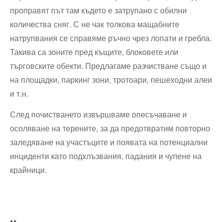
проправят път там където е затрупано с обилни
количества сняг. С не чак толкова мащабните
натрупвания се справяме ръчно чрез лопати и гребла.
Такива са зоните пред къщите, блоковете или
търговските обекти. Предлагаме разчистване също и
на площадки, паркинг зони, тротоари, пешеходни алеи
и т.н.
След почистването извършваме опесъчаване и
осоляване на терените, за да предотвратим повторно
заледяване на участъците и появата на потенциални
инциденти като подхлъзвания, падания и чупене на
крайници.