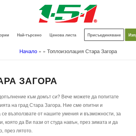
гории
Най-търсено
Ценова листа
Присъединяване
Изп
Начало
»
»
Топлоизолация Стара Загора
АРА ЗАГОРА
 допълнение към домът си? Вече можете да попитате
ията на град Стара Загора. Ние сме опитни и
а се възползвате от нашите умения и възможности, за
 която да Ви пази от студа навън, през зимата и да
, през лятото.