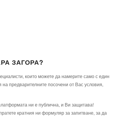
АРА ЗАГОРА?
ециалисти, които можете да намерите само с един
я на предварителните посочени от Вас условия,
платформата ни е публична, и Ви защитава!
зпратете кратния ни формуляр за запитване, за да