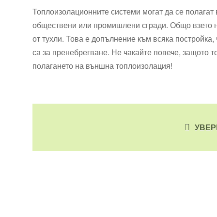
Топлоизолационните системи могат да се полагат 
обществени или промишлени сгради. Общо взето на 
от тухли. Това е допълнение към всяка постройка,
са за пренебрегване. Не чакайте повече, защото т
полагането на външна топлоизолация!
УВЕР