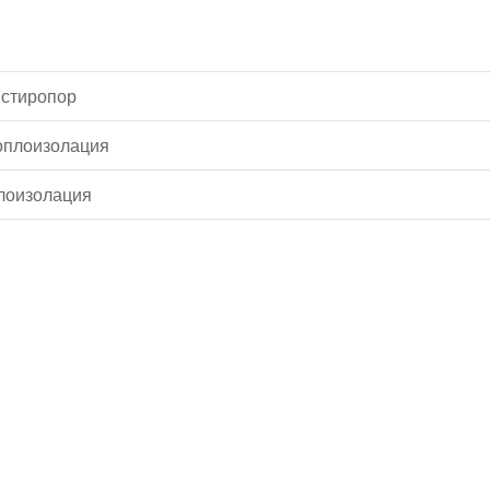
 стиропор
оплоизолация
лоизолация
Водопроводчик Дружба
Водопроводчик Люлин
Водопроводчик Обеля
Водопроводчик Младост