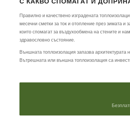
С КАКВО СПОМАГАТ И ДОПРИ
Правилно и качествено изградената топлоизолаци
месечни сметки за ток и отопление през зимата и 
които спомагат за въздухообмена на стените и на
здравословно състояние.
Външната топлоизолация запазва архитектурата на
Вътрешната или външна топлоизолация са инвести
Безплат