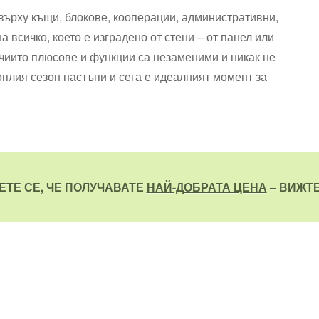
върху къщи, блокове, кооперации, административни,
всичко, което е изградено от стени – от панел или
 чиито плюсове и функции са незаменими и никак не
оплия сезон настъпи и сега е идеалният момент за
ЕТЕ СЕ, ЧЕ ПОЛУЧАВАТЕ
НАЙ-ДОБРАТА ЦЕНА
– ВИЖТЕ