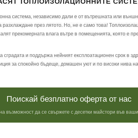
НАСЯТ ТОПЛОИЗОЛАЦИОННИТЕ СИСТ
онна система, независимо дали е от вътрешната или външн
за разхлаждане през лятото. Но, не е само това! Топлоизол
малят прекомерната влага вътре в помещенията, която е пр
 сградата и поддържа нейният експлоатационен срок в здр
ция за спокойно бъдеще, домашен уют и по високи нива на
Поискай безплатно оферта от нас
на възможност да се свържете с десетки майстори във ваши