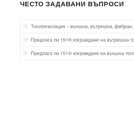
ЧЕСТО ЗАДАВАНИ ВЪПРОСИ
Топлоизолация – външна, вътрешна, фибран,
Предлага ли 151® изграждане на вътрешна т
Предлага ли 151® изграждане на външна топ
Технически надзор на ремонт
Видеодиагностика на канали
Монтаж на душ панел
Смяна на щрангове