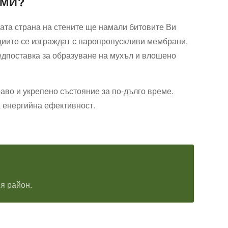
ЕМИ?
ата страна на стените ще намали битовите Ви
ациите се изграждат с паропропускливи мембрани,
едпоставка за образуване на мухъл и влошено
аво и укрепено състояние за по-дълго време.
 енергийна ефективност.
я район.