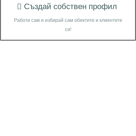
Създай собствен профил
Работи сам и избирай сам обектите и клиентите
си!
Технически надзор на ремонт
Видеодиагностика на канали
Монтаж на душ панел
Смяна на щрангове
Монтаж на тоалетна чиния
ВиК услуги Бургас