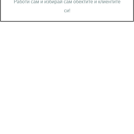
Работи сам и избирай сам обектите и клиентите
си!
Технически надзор на ремонт
Видеодиагностика на канали
Монтаж на душ панел
Смяна на щрангове
Монтаж на тоалетна чиния
ВиК услуги Бургас
ВиК услуги Перник