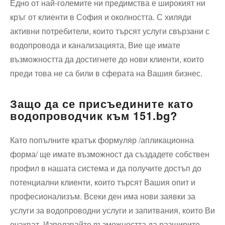
Едно от най-големите ни предимства е широкият ни
кръг от клиенти в София и околността. С хиляди
активни потребители, които търсят услуги свързани с
водопровода и канализацията, Вие ще имате
възможността да достигнете до нови клиенти, които
преди това не са били в сферата на Вашия бизнес.
Защо да се присъедините като
водопроводчик към 151.bg?
Като попълните кратък формуляр /апликационна
форма/ ще имате възможност да създадете собствен
профил в нашата система и да получите достъп до
потенциални клиенти, които търсят Вашия опит и
професионализъм. Всеки ден има нови заявки за
услуги за водопроводни услуги и запитвания, които Ви
очакват. Използвайте възможността да разширите