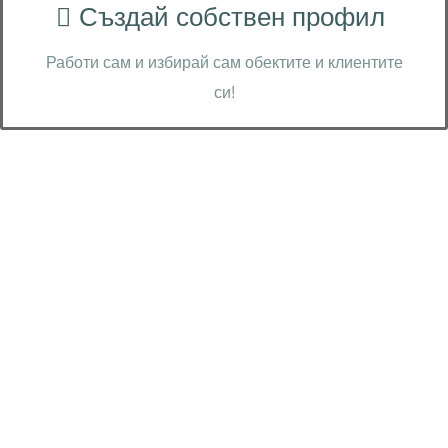
Създай собствен профил
Работи сам и избирай сам обектите и клиентите
си!
Технически надзор на ремонт
Видеодиагностика на канали
Монтаж на душ панел
Смяна на щрангове
Монтаж на тоалетна чиния
ВиК услуги Бургас