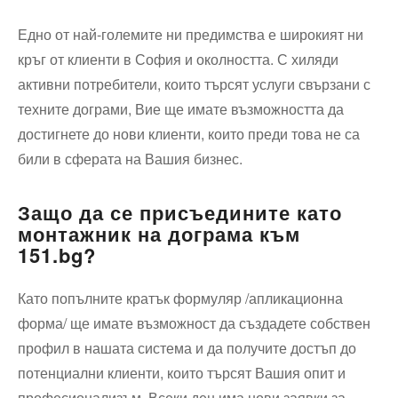
Едно от най-големите ни предимства е широкият ни
кръг от клиенти в София и околността. С хиляди
активни потребители, които търсят услуги свързани с
техните дограми, Вие ще имате възможността да
достигнете до нови клиенти, които преди това не са
били в сферата на Вашия бизнес.
Защо да се присъедините като
монтажник на дограма към
151.bg?
Като попълните кратък формуляр /апликационна
форма/ ще имате възможност да създадете собствен
профил в нашата система и да получите достъп до
потенциални клиенти, които търсят Вашия опит и
професионализъм. Всеки ден има нови заявки за