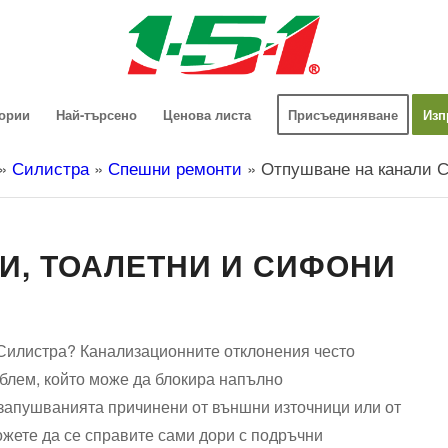
гории
Най-търсено
Ценова листа
Присъединяване
Изп
»
Силистра
»
Спешни ремонти
»
Отпушване на канали 
И, ТОАЛЕТНИ И СИФОНИ
 Силистра? Канализационните отклонения често
облем, който може да блокира напълно
 запушванията причинени от външни източници или от
жете да се справите сами дори с подръчни