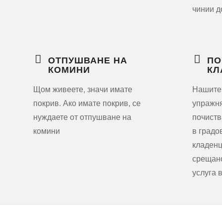
чинии д
ОТПУШВАНЕ НА
ПО
КОМИНИ
КЛ
Щом живеете, значи имате
Нашите
покрив. Ако имате покрив, се
упражня
нуждаете от отпушване на
почиств
комини
в градо
кладенц
срещано
услуга 