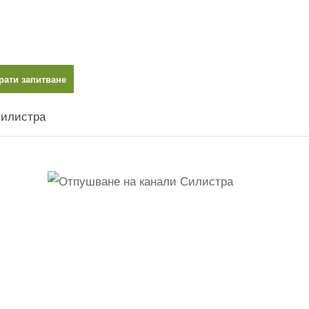
рати запитване
Силистра