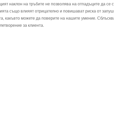
ият наклон на тръбите не позволява на отпадъците да се с
рията също влияят отрицателно и повишават риска от запу
а, какъвто можете да поверите на нашите умение. Сблъскв
летворение за клиента.