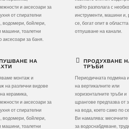
ежности и аксесоари за
който разполага с необх
кухня от спирателни
инструменти, машини и,
, водомери, бойлери,
се, богат опит в областта
 машини, тоалетни
отпушване на канали.
о аксесоари за баня.
ПУШВАНЕ НА
ПРОДУХВАНЕ Н
ХТИ
ТРЪБИ
яваме монтаж и
Периодичната подмяна 
ж на различни видове
на вертикалните или
на керамика,
хоризонталните тръби и
ежности и аксесоари за
щрангове предпазва от з
кухня от спирателни
на вода, което само по с
, водомери, бойлери,
Ви намалява: месечните
 машини, тоалетни
за водоснабдяване, труд