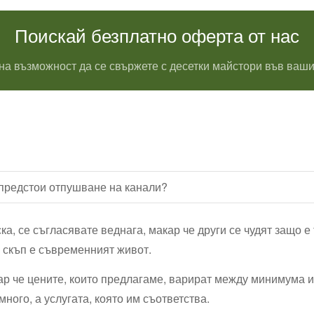
Поискай безплатно оферта от нас
на възможност да се свържете с десетки майстори във ваши
 предстои отпушване на канали?
ка, се съгласявате веднага, макар че други се чудят защо е
о скъп е съвременният живот.
кар че цените, които предлагаме, варират между минимума 
много, а услугата, която им съответства.