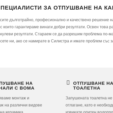
СПЕЦИАЛИСТИ ЗА ОТПУШВАНЕ НА КА
ърсите дълготрайно, професионално и качествено решение н
 с които гарантираме винаги добри резултати. Освен това р
с нулеви резултати. Стараем се да разрешим проблема по-
рсете ни, ако се намирате в Силистра и имате проблем със
ПУШВАНЕ НА
ОТПУШВАНЕ Н
НАЛИ С ВОМА
ТОАЛЕТНА
яваме монтаж и
Запушената тоалетна не
ж на различни видове
отлагане, като е необхо
на керамика,
извикате опитен водопро