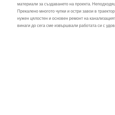
материали за създаването на проекта. Неподходящ
Прекалено многото чупки и остри завои в траекто
нужен цялостен и основен ремонт на канализацият
винаги до сега сме извършвали работата си с удов