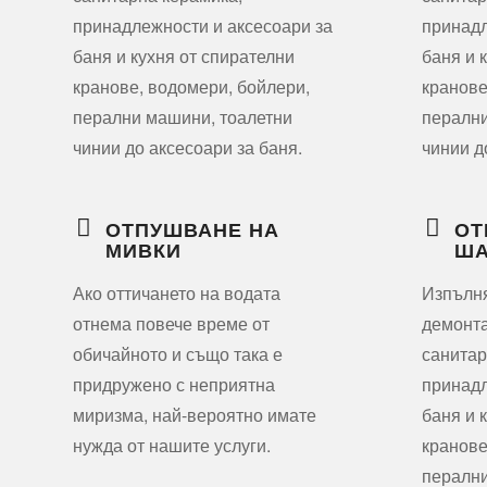
принадлежности и аксесоари за
принадл
баня и кухня от спирателни
баня и 
кранове, водомери, бойлери,
кранове
перални машини, тоалетни
перални
чинии до аксесоари за баня.
чинии д
ОТПУШВАНЕ НА
ОТ
МИВКИ
ША
Ако оттичането на водата
Изпълн
отнема повече време от
демонта
обичайното и също така е
санитар
придружено с неприятна
принадл
миризма, най-вероятно имате
баня и 
нужда от нашите услуги.
кранове
перални