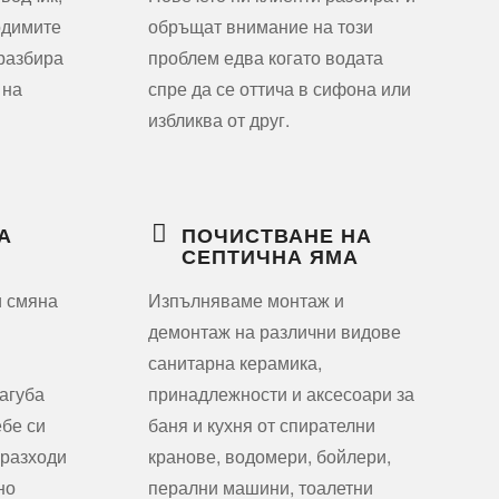
одимите
обръщат внимание на този
 разбира
проблем едва когато водата
 на
спре да се оттича в сифона или
избликва от друг.
А
ПОЧИСТВАНЕ НА
СЕПТИЧНА ЯМА
и смяна
Изпълняваме монтаж и
демонтаж на различни видове
санитарна керамика,
агуба
принадлежности и аксесоари за
ебе си
баня и кухня от спирателни
 разходи
кранове, водомери, бойлери,
но
перални машини, тоалетни