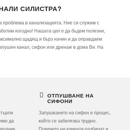
НАЛИ СИЛИСТРА?
а проблема в канализацията. Ние си служим с
аботим изгодно! Нашата цел е да бъдем полезни,
максимално щадящ и бърз начин и да оправдаем
 запушен канал, сифон или дренаж в дома Ви. На
А
ОТПУШВАНЕ НА
СИФОНИ
 търпи
Запушването на сифон е процес,
димо да
който се забелязва трудно.
водчик,
Повечето ни клиенти разбират и