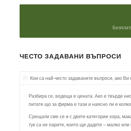
Безплат
ЧЕСТО ЗАДАВАНИ ВЪПРОСИ
Кои са най-често задаваните въпроси, ако Ви
Разбира се, водеща е цената. Ако е твърде нис
питате що за фирма е тази и наясно ли е колк
Срещали сме се и с двете категории хора, ма
тук са не парите, които ще дадете – малко или 