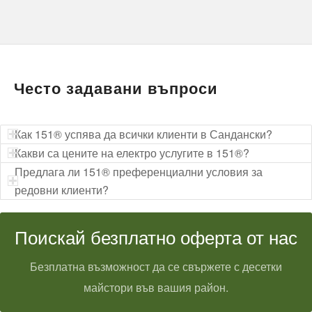
Често задавани въпроси
Как 151® успява да всички клиенти в Сандански?
Какви са цените на електро услугите в 151®?
Предлага ли 151® преференциални условия за
редовни клиенти?
Поискай безплатно оферта от нас
Безплатна възможност да се свържете с десетки
майстори във вашия район.