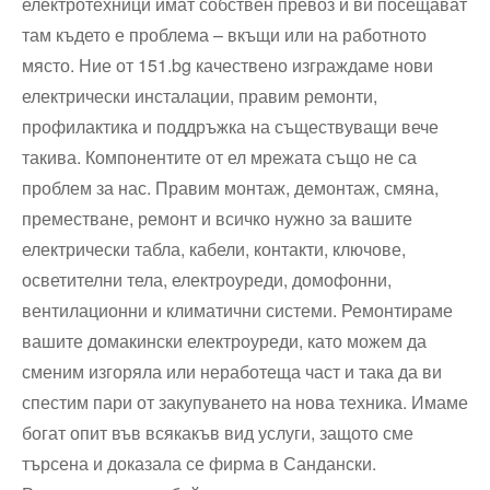
електротехници имат собствен превоз и ви посещават
там където е проблема – вкъщи или на работното
място. Ние от 151.bg качествено изграждаме нови
електрически инсталации, правим ремонти,
профилактика и поддръжка на съществуващи вече
такива. Компонентите от ел мрежата също не са
проблем за нас. Правим монтаж, демонтаж, смяна,
преместване, ремонт и всичко нужно за вашите
електрически табла, кабели, контакти, ключове,
осветителни тела, електроуреди, домофонни,
вентилационни и климатични системи. Ремонтираме
вашите домакински електроуреди, като можем да
сменим изгоряла или неработеща част и така да ви
спестим пари от закупуването на нова техника. Имаме
богат опит във всякакъв вид услуги, защото сме
търсена и доказала се фирма в Сандански.