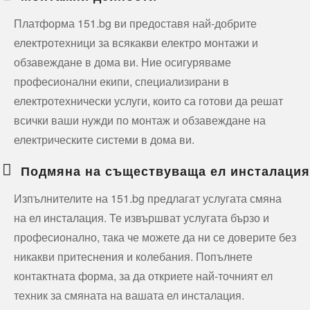
Платформа 151.bg ви предоставя най-добрите
електротехници за всякакви електро монтажи и
обзавеждане в дома ви. Ние осигуряваме
професионални екипи, специализирани в
електротехнически услуги, които са готови да решат
всички ваши нужди по монтаж и обзавеждане на
електрическите системи в дома ви.
Подмяна на съществуваща ел инсталация
Изпълнителите на 151.bg предлагат услугата смяна
на ел инсталация. Те извършват услугата бързо и
професионално, така че можете да ни се доверите без
никакви притеснения и колебания. Попълнете
контактната форма, за да откриете най-точният ел
техник за смяната на вашата ел инсталация.