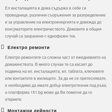
Ел инсталацията в дома съдържа в себе си
проводници, различни съоръжения за разпределение
и за управление на електроенергията и довежда до
консуматорите електричеството. Домовете в общия
случай са захранени с еднофазен ток.
Електро ремонти
Електро ремонтите са сложна част от ежедневието на
домакинствата. В много случаи те са касаят до
подмяна на ел. инсталацията, ел. таблата, ключовете
или контактите в жилището. За да не се притеснявате,
е необходимо да имате добър електротехник под ръка,
а платформа 151.bg може да Ви помогне да го
откриете.
Монтажни дейности