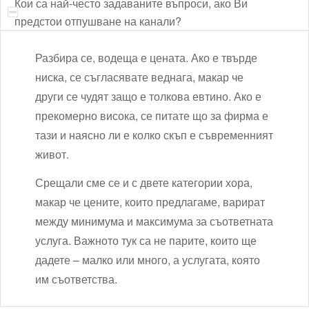
Кои са най-често задаваните въпроси, ако Ви
предстои отпушване на канали?
Разбира се, водеща е цената. Ако е твърде
ниска, се съгласявате веднага, макар че
други се чудят защо е толкова евтино. Ако е
прекомерно висока, се питате що за фирма е
тази и наясно ли е колко скъп е съвременният
живот.
Срещали сме се и с двете категории хора,
макар че цените, които предлагаме, варират
между минимума и максимума за съответната
услуга. Важното тук са не парите, които ще
дадете – малко или много, а услугата, която
им съответства.