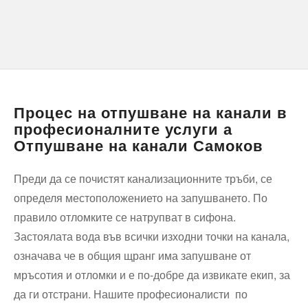
Процес на отпушване на канали в
професионалните услуги а
Отпушване на канали Самоков
Преди да се почистят канализационните тръби, се
определя местоположението на запушването. По
правило отломките се натрупват в сифона.
Застоялата вода във всички изходни точки на канала,
означава че в общия щранг има запушване от
мръсотия и отломки и е по-добре да извикате екип, за
да ги отстрани. Нашите професионалисти по