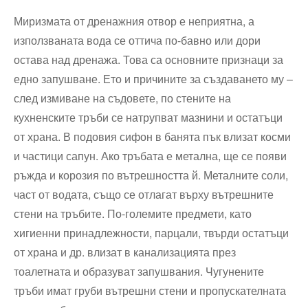
Миризмата от дренажния отвор е неприятна, а
използваната вода се оттича по-бавно или дори
остава над дренажа. Това са основните признаци за
едно запушване. Ето и причините за създаването му –
след измиване на съдовете, по стените на
кухненските тръби се натрупват мазнини и остатъци
от храна. В подовия сифон в банята пък влизат косми
и частици сапун. Ако тръбата е метална, ще се появи
ръжда и корозия по вътрешността й. Металните соли,
част от водата, също се отлагат върху вътрешните
стени на тръбите. По-големите предмети, като
хигиенни принадлежности, парцали, твърди остатъци
от храна и др. влизат в канализацията през
тоалетната и образуват запушвания. Чугунените
тръби имат груби вътрешни стени и пропускателната