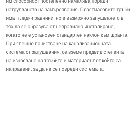
им способност постепенно намалява поради
натрупването на замърсявания. Пластмасовите тръби
имат гладки равнини, но е възможно запушването в
тях да се образува от неправилно инсталиране,
когато не е установен стандартен наклон към щранга.
При спешно почистване на канализационната
система от запушвания, се вземе предвид степента
на износване на тръбите и материалът от който са
направени, за да не се повреди системата.