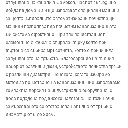
отпушване на канали в Самоков, част от 151.bg, ще
дойдат в дома Ви и ще използват специални машини
за целта. Спиралните автоматизирани почистващи
машини позволяват да почистим канализационната
Ви система ефективно. При тях почистващият
елемент не е кабел, а спирала, върху която при
въртене се събира мръсотията, която е причинила
запушването на тръбата. Благодарение на пълния
набор от различни дюзи, устройството почиства тръби
с различни диаметри. Понякога, когато избираме
метод за почистване на канализация, ние използваме
компактна версия на индустриално оборудване, с
вода подадена под високо налягане. По този начин
замърсяването се отстранява напълно от тръби с
диаметър от 5 до 30см.