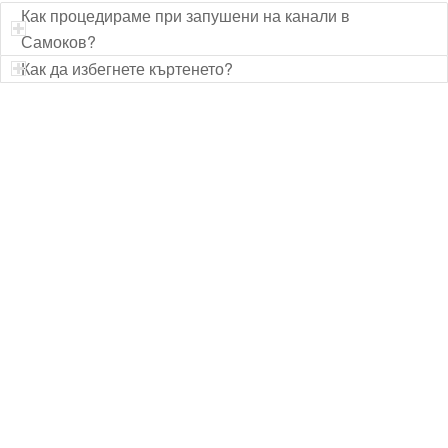
Как процедираме при запушени на канали в
Самоков?
Как да избегнете къртенето?
Технически надзор на ремонт
Видеодиагностика на канали
Монтаж на душ панел
Смяна на щрангове
Монтаж на тоалетна чиния
ВиК услуги Бургас
ВиК услуги Перник
ВиК услуги в Пловдив