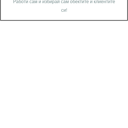
Работи сам и избирай сам обектите и клиентите
си!
Технически надзор на ремонт
Видеодиагностика на канали
Монтаж на душ панел
Смяна на щрангове
Монтаж на тоалетна чиния
ВиК услуги Бургас
ВиК услуги Перник