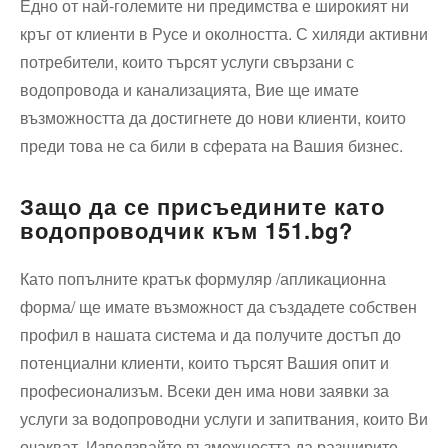
Едно от най-големите ни предимства е широкият ни
кръг от клиенти в Русе и околността. С хиляди активни
потребители, които търсят услуги свързани с
водопровода и канализацията, Вие ще имате
възможността да достигнете до нови клиенти, които
преди това не са били в сферата на Вашия бизнес.
Защо да се присъедините като
водопроводчик към 151.bg?
Като попълните кратък формуляр /апликационна
форма/ ще имате възможност да създадете собствен
профил в нашата система и да получите достъп до
потенциални клиенти, които търсят Вашия опит и
професионализъм. Всеки ден има нови заявки за
услуги за водопроводни услуги и запитвания, които Ви
очакват. Използвайте възможността да разширите