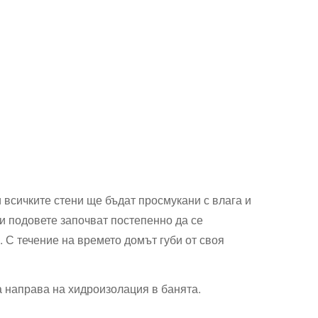
 всичките стени ще бъдат просмукани с влага и
 и подовете започват постепенно да се
С течение на времето домът губи от своя
а направа на хидроизолация в банята.