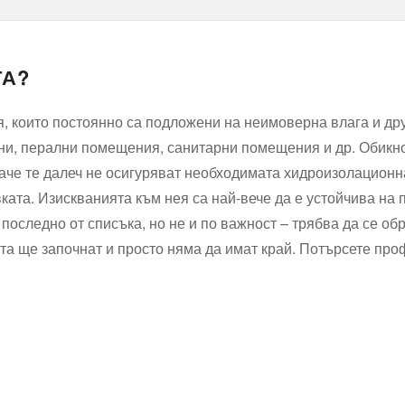
ТА?
които постоянно са подложени на неимоверна влага и друг
кухни, перални помещения, санитарни помещения и др. Обикн
баче те далеч не осигуряват необходимата хидроизолационн
та. Изискванията към нея са най-вече да е устойчива на по
 последно от списъка, но не и по важност – трябва да се об
та ще започнат и просто няма да имат край. Потърсете проф