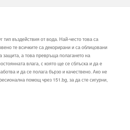
 тип въздействия от вода. Най-често това са
овено те всичките са декорирани и са облицовани
а защита, а това превръща полагането на
стоянната влага, с която ще се сблъска и да е
работва и да се полага бързо и качествено. Ако не
есионална помощ чрез 151.bg, за да сте сигурни,