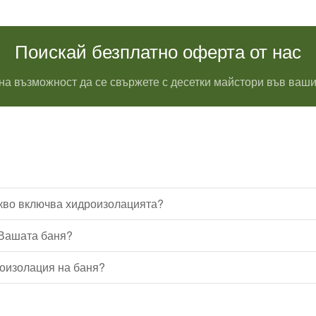
Поискай безплатно оферта от нас
на възможност да се свържете с десетки майстори във ваши
акво включва хидроизолацията?
 Вашата баня?
роизолация на баня?