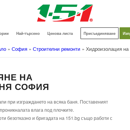
гории
Най-търсено
Ценова листа
Присъединяване
Изп
ало
»
София
»
Строителни ремонти
»
Хидроизолация на
ЯНЕ НА
АНЯ СОФИЯ
пи при изграждането на всяка баня. Поставеният
проникналата влага под плочките.
и безотказно и бригадата на 151.bg също работи с