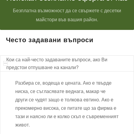
Безплатна възможност да се свържете с десетки
майстори във вашия район.
Често задавани въпроси
Кои са най-често задаваните въпроси, ако Ви
предстои отпушване на канали?
Разбира се, водеща е цената. Ако е твърде
ниска, се съгласявате веднага, макар че
други се чудят защо е толкова евтино. Ако е
прекомерно висока, се питате що за фирма е
тази и наясно ли е колко скъп е съвременният
живот.