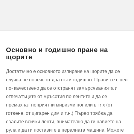
Основно и годишно пране на
щорите
Достатъчно е основното изпиране на щорите да се
случва не повече от два пъти годишно. Прави се с цел
по- качествено да се отстранят замърсяванията и
отпечатъците от мръсотия по лентите и да се
премахнат неприятни миризми попили в тях (от
готвене, от цигарен дим и т.н.) Първо трябва да
свалите всички ленти, внимателно да ги навиете на
рула и да ги поставите в пералната машина. Можете