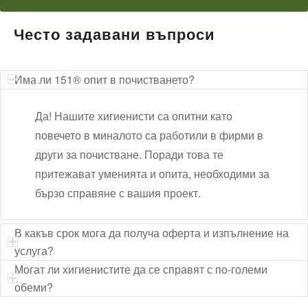
Често задавани въпроси
Има ли 151® опит в почистването?
Да! Нашите хигиенисти са опитни като
повечето в миналото са работили в фирми в
други за почистване. Поради това те
притежават уменията и опита, необходими за
бързо справяне с вашия проект.
В какъв срок мога да получа оферта и изпълнение на
услуга?
Могат ли хигиенистите да се справят с по-големи
обеми?