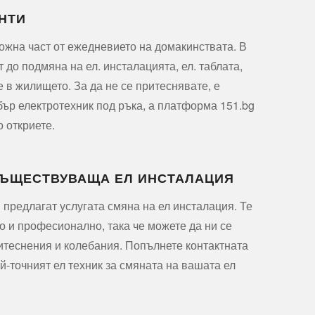
НТИ
ожна част от ежедневието на домакинствата. В
т до подмяна на ел. инсталацията, ел. таблата,
е в жилището. За да не се притеснявате, е
ър електротехник под ръка, а платформа 151.bg
о откриете.
СЪЩЕСТВУВАЩА ЕЛ ИНСТАЛАЦИЯ
 предлагат услугата смяна на ел инсталация. Те
о и професионално, така че можете да ни се
итеснения и колебания. Попълнете контактната
й-точният ел техник за смяната на вашата ел