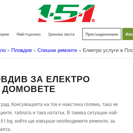
гории
Най-търсено
Ценова листа
Присъединяване
Изп
ло
»
Пловдив
»
Спешни ремонти
»
Електро услуги в Пл
ОВДИВ ЗА ЕЛЕКТРО
О ДОМОВЕТЕ
рад. Консумацията на ток е наистина голяма, така че
иите, таблата и така нататък. В такива ситуации най-
151.bg, който ще извърши необходимите ремонти, за
ията.