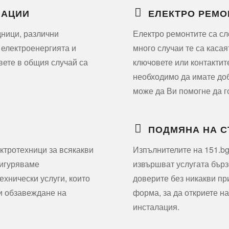
ЛАЦИИ
ЕЛЕКТРО РЕМО
дници, различни
Електро ремонтите са сл
 електроенергията и
много случаи те са касая
вете в общия случай са
ключовете или контактит
необходимо да имате доб
може да Ви помогне да г
ПОДМЯНА НА 
ктротехници за всякакви
Изпълнителите на 151.bg
сигуряваме
извършват услугата бърз
хнически услуги, които
доверите без никакви пр
 и обзавеждане на
форма, за да откриете на
инсталация.