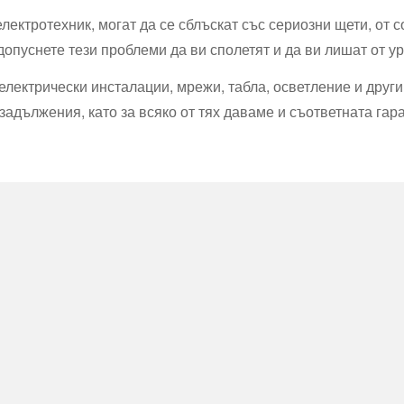
лектротехник, могат да се сблъскат със сериозни щети, от с
 допуснете тези проблеми да ви сполетят и да ви лишат от ур
електрически инсталации, мрежи, табла, осветление и други
задължения, като за всяко от тях даваме и съответната гар