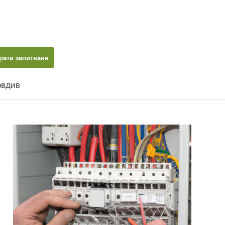
рати запитване
овдив