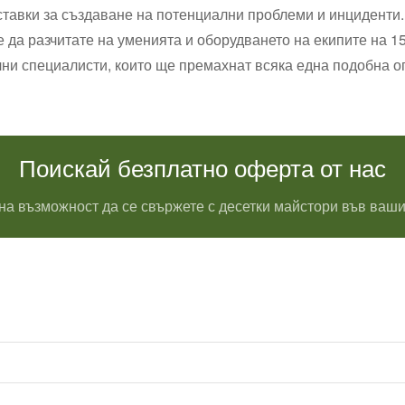
тавки за създаване на потенциални проблеми и инциденти. 
е да разчитате на уменията и оборудването на екипите на 
чни специалисти, които ще премахнат всяка една подобна о
Поискай безплатно оферта от нас
на възможност да се свържете с десетки майстори във ваши