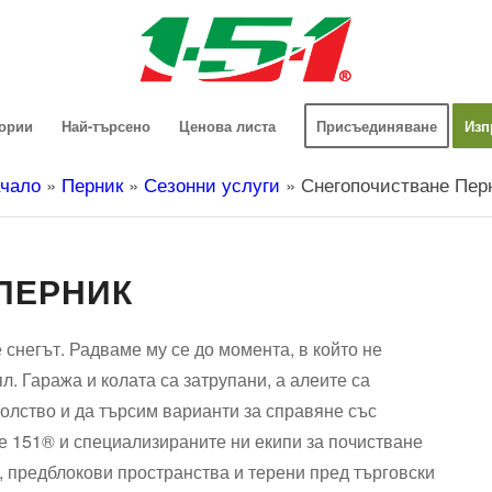
гории
Най-търсено
Ценова листа
Присъединяване
Изп
чало
»
Перник
»
Сезонни услуги
»
Снегопочистване Пер
ПЕРНИК
 снегът. Радваме му се до момента, в който не
л. Гаража и колата са затрупани, а алеите са
олство и да търсим варианти за справяне със
е 151® и специализираните ни екипи за почистване
, предблокови пространства и терени пред търговски