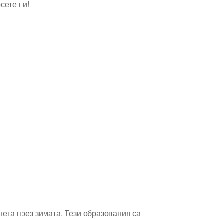
сете ни!
нега през зимата. Тези образования са