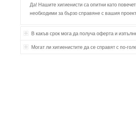
Да! Нашите хигиенисти са опитни като повечет
необходими за бързо справяне с вашия проект
В какъв срок мога да получа оферта и изпълн
Могат ли хигиенистите да се справят с по-го
Технически надзор на ремонт
Видеодиагностика на канали
Монтаж на душ панел
Смяна на щрангове
Монтаж на тоалетна чиния