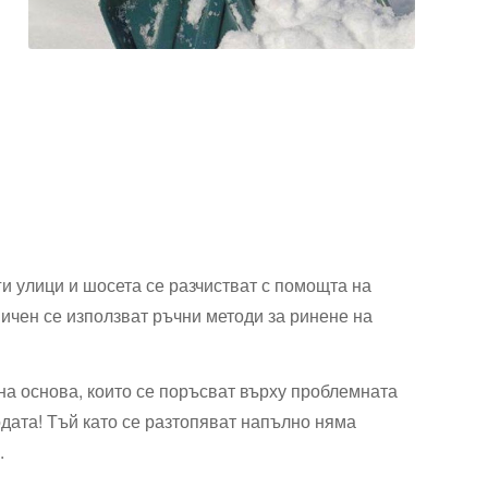
ги улици и шосета се разчистват с помощта на
ичен се използват ръчни методи за ринене на
на основа, които се поръсват върху проблемната
одата! Тъй като се разтопяват напълно няма
.