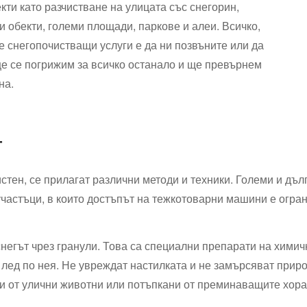
ти като разчистване на улицата със снегорин,
и обекти, големи площади, паркове и алеи. Всичко,
е снегопочистващи услуги е да ни позвъните или да
ще се погрижим за всичко останало и ще превърнем
на.
Г
истен, се прилагат различни методи и техники. Големи и дъл
астъци, в които достъпът на тежкотоварни машини е огран
снегът чрез гранули. Това са специални препарати на химич
и лед по нея. Не увреждат настилката и не замърсяват прир
ти от улични животни или потъпкани от преминаващите хора