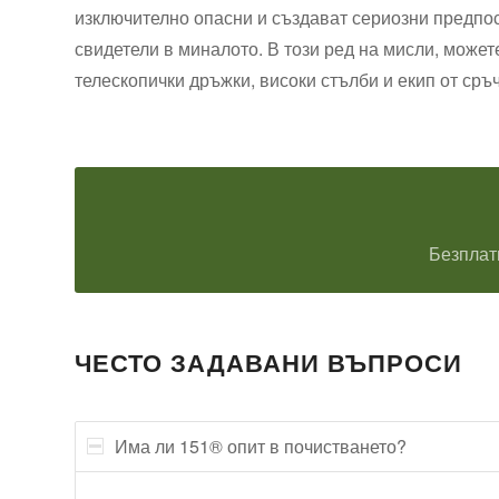
изключително опасни и създават сериозни предпос
свидетели в миналото. В този ред на мисли, может
телескопички дръжки, високи стълби и екип от сръ
Безплат
ЧЕСТО ЗАДАВАНИ ВЪПРОСИ
Има ли 151® опит в почистването?