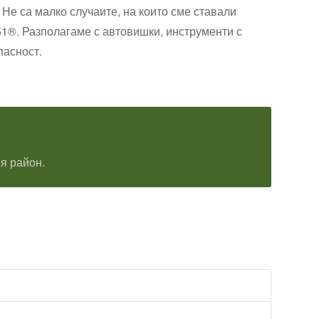
Не са малко случаите, на които сме ставали
151®. Разполагаме с автовишки, инструменти с
пасност.
я район.