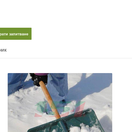
рати запитване
ник