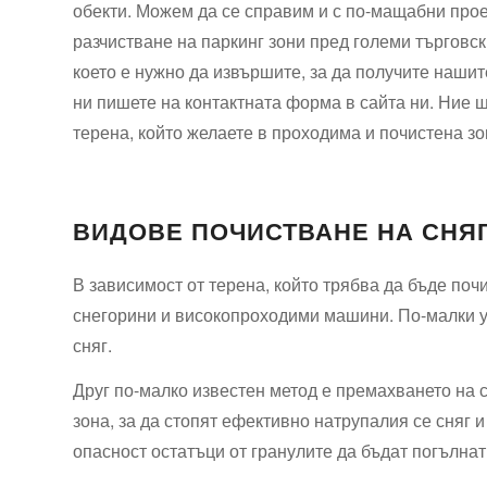
обекти. Можем да се справим и с по-мащабни проек
разчистване на паркинг зони пред големи търговск
което е нужно да извършите, за да получите нашит
ни пишете на контактната форма в сайта ни. Ние 
терена, който желаете в проходима и почистена зо
ВИДОВЕ ПОЧИСТВАНЕ НА СНЯ
В зависимост от терена, който трябва да бъде поч
снегорини и високопроходими машини. По-малки уч
сняг.
Друг по-малко известен метод е премахването на 
зона, за да стопят ефективно натрупалия се сняг 
опасност остатъци от гранулите да бъдат погълна