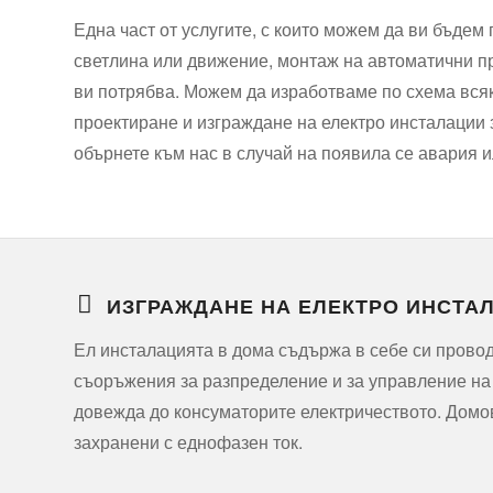
Една част от услугите, с които можем да ви бъдем
светлина или движение, монтаж на автоматични пре
ви потрябва. Можем да изработваме по схема всяк
проектиране и изграждане на електро инсталации з
обърнете към нас в случай на появила се авария и
ИЗГРАЖДАНЕ НА ЕЛЕКТРО ИНСТА
Ел инсталацията в дома съдържа в себе си прово
съоръжения за разпределение и за управление на
довежда до консуматорите електричеството. Домо
захранени с еднофазен ток.