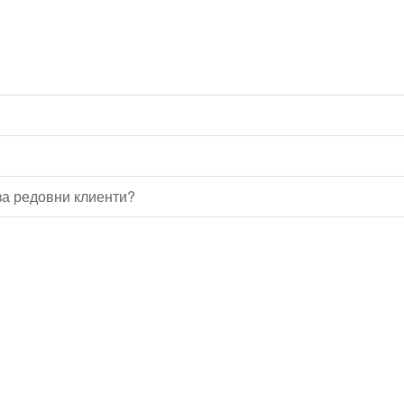
а редовни клиенти?
Водопроводчик Дружба
Водопроводчик Люлин
Водопроводчик Обеля