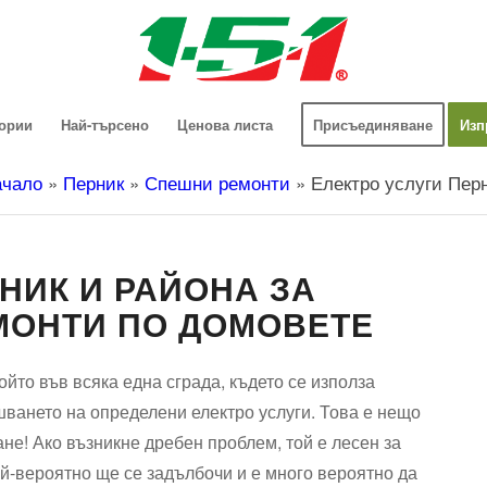
гории
Най-търсено
Ценова листа
Присъединяване
Изп
чало
»
Перник
»
Спешни ремонти
»
Електро услуги Пер
НИК И РАЙОНА ЗА
ЕМОНТИ ПО ДОМОВЕТЕ
йто във всяка една сграда, където се използа
ването на определени електро услуги. Това е нещо
ане! Ако възникне дребен проблем, той е лесен за
ай-вероятно ще се задълбочи и е много вероятно да