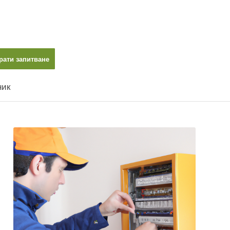
рати запитване
ник