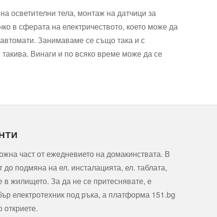
 на осветителни тела, монтаж на датчици за
чко в сферата на електричеството, което може да
 автомати. Занимаваме се също така и с
 такива. Винаги и по всяко време може да се
НТИ
ожна част от ежедневието на домакинствата. В
т до подмяна на ел. инсталацията, ел. таблата,
е в жилището. За да не се притеснявате, е
ър електротехник под ръка, а платформа 151.bg
о откриете.