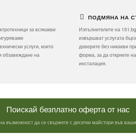
ПОДМЯНА НА 
ктротехници за всякакви
Изпълнителите на 151.bg
сигуряваме
извършват услугата бърз
хнически услуги, които
доверите без никакви пр
 и обзавеждане на
форма, за да откриете на
инсталация.
Поискай безплатно оферта от нас
на възможност да се свържете с десетки майстори във ваши