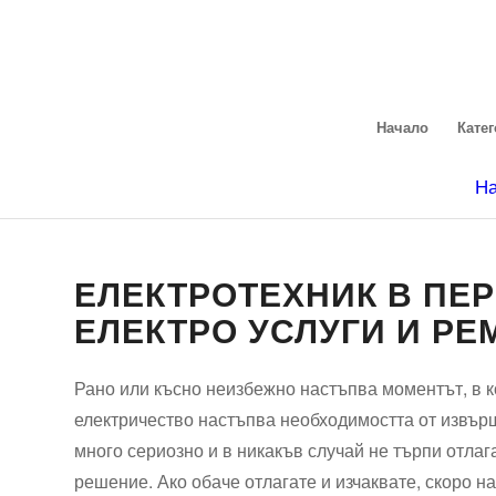
Начало
Кате
На
ЕЛЕКТРОТЕХНИК В ПЕР
ЕЛЕКТРО УСЛУГИ И Р
Рано или късно неизбежно настъпва моментът, в ко
електричество настъпва необходимостта от извърш
много сериозно и в никакъв случай не търпи отлаг
решение. Ако обаче отлагате и изчаквате, скоро н