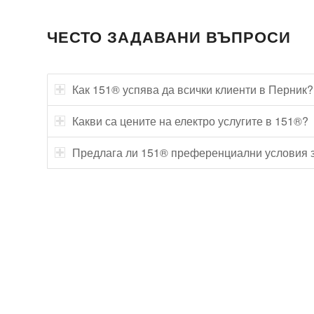
ЧЕСТО ЗАДАВАНИ ВЪПРОСИ
Как 151® успява да всички клиенти в Перник?
Какви са цените на електро услугите в 151®?
Предлага ли 151® преференциални условия з
Технически надзор на ремонт
Видеодиагностика на канали
Монтаж на душ панел