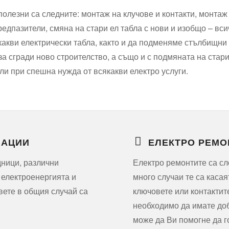
 полезни са следните: монтаж на клучове и контакти, монтаж
дпазители, смяна на стари ел табла с нови и изобщо – вси
акви електрически табла, както и да подменяме стълбищни
а сгради ново строителство, а също и с подмяната на стари
ли при спешна нужда от всякакви електро услуги.
ЛАЦИИ
ЕЛЕКТРО РЕМО
дници, различни
Електро ремонтите са сл
 електроенергията и
много случаи те са касая
вете в общия случай са
ключовете или контактит
необходимо да имате доб
може да Ви помогне да г