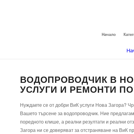
Начало
Кате
На
ВОДОПРОВОДЧИК В НО
УСЛУГИ И РЕМОНТИ П
Нуждаете се от добри ВиК услуги Нова Загора? Чре
Вашето търсене за водопроводчик. Ние предлагаме
поредното клише, а реални резултати и реални от
Загора ни се доверяват за отстраняване на ВиК п