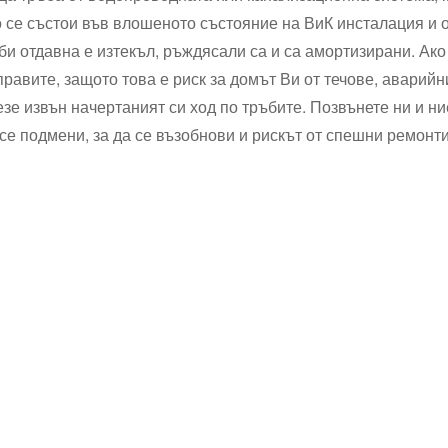
 се състои във влошеното състояние на ВиК инсталация и 
би отдавна е изтекъл, ръждясали са и са амортизирани. Ако
правите, защото това е риск за домът Ви от течове, аварий
езе извън начертаният си ход по тръбите. Позвънете ни и 
се подмени, за да се възобнови и рискът от спешни ремонт