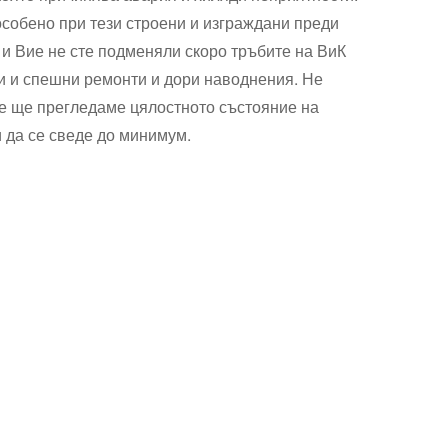
особено при тези строени и изграждани преди
 и Вие не сте подменяли скоро тръбите на ВиК
ни и спешни ремонти и дори наводнения. Не
ние ще прегледаме цялостното състояние на
и да се сведе до минимум.