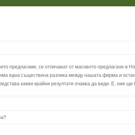
които предлагаме, се отличават от масовото предлагане в Н
к има една съществена разлика между нашата фирма и оста
редстава какви крайни резултати очаква да види. Е, ние ще 
ра?