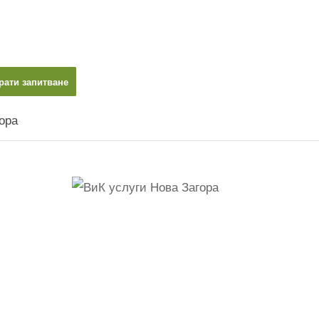
рати запитване
ора