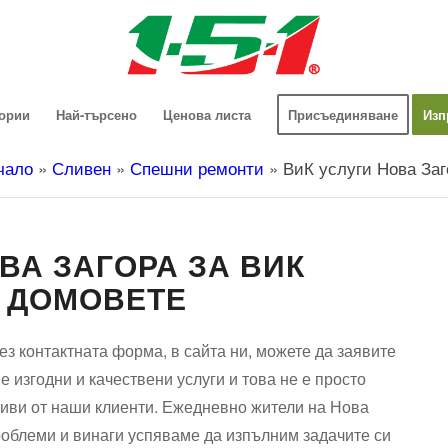
гории
Най-търсено
Ценова листа
Присъединяване
Изп
чало
»
Сливен
»
Спешни ремонти
»
ВиК услуги Нова Заг
ВА ЗАГОРА ЗА ВИК
О ДОМОВЕТЕ
з контактната форма, в сайта ни, можете да заявите
 изгодни и качествени услуги и това не е просто
зиви от наши клиенти. Ежедневно жители на Нова
роблеми и винаги успяваме да изпълним задачите си