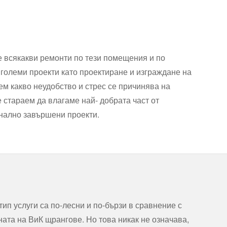
е всякакви ремонти по тези помещения и по
 големи проекти като проектиране и изграждане на
ем какво неудобство и стрес се причинява на
 стараем да влагаме най- добрата част от
онално завършени проекти.
ип услуги са по-лесни и по-бързи в сравнение с
ата на ВиК щрангове. Но това никак не означава,