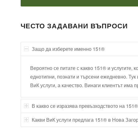
ЧЕСТО ЗАДАВАНИ ВЪПРОСИ
Защо да изберете именно 151®
Вероятно се питате с какво 151® и услугите, 
еднотипни, познати и търсени ежедневно. Ту
ВиК услуги, а качество. Винаги клиентът има п
В какво се изразява превъзходството на 151®
Какви ВиК услуги предлага 151® в Нова Заго