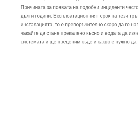
Причината за появата на подобни инциденти често
дълги години. Експлоатационният срок на тези тръ
инсталацията, то е препоръчително скоро да го на
чакайте да стане прекалено късно и водата да изл
системата и ще преценим къде и какво е нужно да 