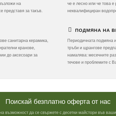
 възложи на
че е лесно или че това е
е представя за такъв.
неквалифициран водопров
ПОДМЯНА НА В
ове санитарна керамика,
Периодичната подмяна и
пирателни кранове,
тръби и щрангове предпаз
ии до аксесоари за
намалява: месечните раз
течове и проблемите с В
Поискай безплатно оферта от нас
на възможност да се свържете с десетки майстори във ваши