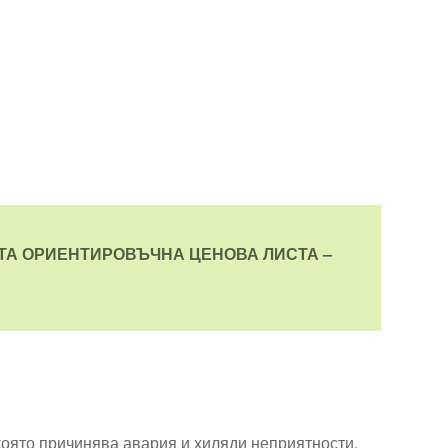
АТА ОРИЕНТИРОВЪЧНА ЦЕНОВА ЛИСТА –
която причинява авария и хиляди неприятности.