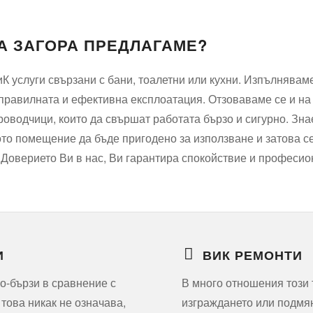
ВА ЗАГОРА ПРЕДЛАГАМЕ?
К услуги свързани с бани, тоалетни или кухни. Изпълнявам
а правилната и ефективна експлоатация. Отзоваваме се и на
роводчици, които да свършат работата бързо и сигурно. Зна
то помещение да бъде пригодено за използване и затова се
 Доверието Ви в нас, Ви гарантира спокойствие и професи
И
ВИК РЕМОНТИ
по-бързи в сравнение с
В много отношения този т
това никак не означава,
изграждането или подмян