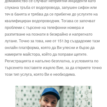
домакинство се случват неприятни инциденти като
спукана тръба от водопровода, запушен сифон или
теч в банята и трябва да се прибегне до услугите на
квалифициран водопроводчик. Тогава се започват
проблеми с търсене на телефонни номера и
разпитване на познати в безкрайно и напрегнато
лутане. Точно за това, ние от 151.bg създадохме тази
онлайн платформа, която да Ви улесни и бързо да
намерите майстора, който да поправи щетите.
Регистрацията е напълно безплатна, а условията по
търсенето поставяте изцяло Вие, за да откриете точно
този тип услуга, която Ви е необходима.