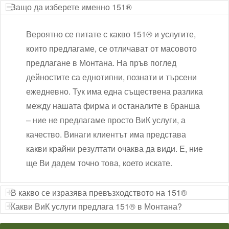
Защо да изберете именно 151®
Вероятно се питате с какво 151® и услугите,
които предлагаме, се отличават от масовото
предлагане в Монтана. На пръв поглед
дейностите са еднотипни, познати и търсени
ежедневно. Тук има една съществена разлика
между нашата фирма и останалите в бранша
– ние не предлагаме просто ВиК услуги, а
качество. Винаги клиентът има представа
какви крайни резултати очаква да види. Е, ние
ще Ви дадем точно това, което искате.
В какво се изразява превъзходството на 151®
Какви ВиК услуги предлага 151® в Монтана?