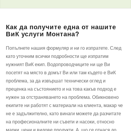
Как да получите една от нашите
ВиК услуги Монтана?
Попълнете нашия формуляр и ни го изпратете. След
като уточним всички подробности ще изпратим
нужният ВиК екип. Водопроводчиците ни ще Ви
посетят на място в домът Ви или там където е ВиК
проблема, за да извършат технически оглед и
преценка на състоянието и на това какъв подход е
нужен за отстраняването на проблема. Обикновено
екипите ни работят с материали на клиента, макар че
не е задължително, като винаги можете да разчитате
на професионалните ни съвети и насоки, относно
марки, цени и видове продукти. А, що се отнася до