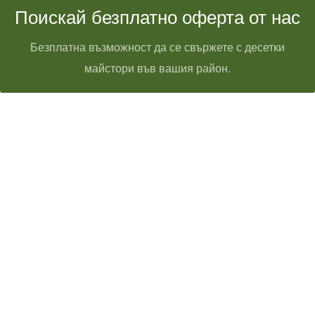
Поискай безплатно оферта от нас
Безплатна възможност да се свържете с десетки
майстори във вашия район.
Технически надзор на ремонт
Видеодиагностика на канали
Монтаж на душ панел
Смяна на щрангове
Монтаж на тоалетна чиния
ВиК услуги Бургас