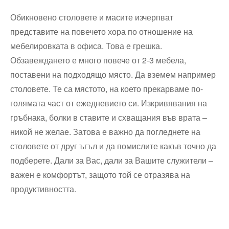
Обикновено столовете и масите изчерпват
представите на повечето хора по отношение на
мебелировката в офиса. Това е грешка.
Обзавеждането е много повече от 2-3 мебела,
поставени на подходящо място. Да вземем например
столовете. Те са мястото, на което прекарваме по-
голямата част от ежедневието си. Изкривявания на
гръбнака, болки в ставите и схващания във врата –
никой не желае. Затова е важно да погледнете на
столовете от друг ъгъл и да помислите какъв точно да
подберете. Дали за Вас, дали за Вашите служители –
важен е комфортът, защото той се отразява на
продуктивността.