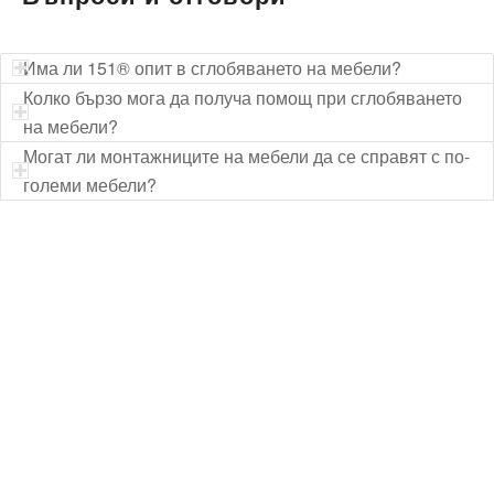
Има ли 151® опит в сглобяването на мебели?
Колко бързо мога да получа помощ при сглобяването
на мебели?
Могат ли монтажниците на мебели да се справят с по-
големи мебели?
Технически надзор на ремонт
Видеодиагностика на канали
Монтаж на душ панел
Смяна на щрангове
Монтаж на тоалетна чиния