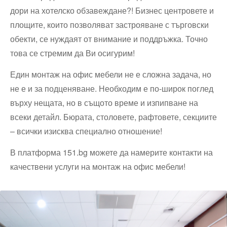
дори на хотелско обзавеждане?! Бизнес центровете и
площите, които позволяват застрояване с търговски
обекти, се нуждаят от внимание и поддръжка. Точно
това се стремим да Ви осигурим!
Един монтаж на офис мебели не е сложна задача, но
не е и за подценяване. Необходим е по-широк поглед
върху нещата, но в същото време и изпипване на
всеки детайл. Бюрата, столовете, рафтовете, секциите
– всички изисква специално отношение!
В платформа 151.bg можете да намерите контакти на
качествени услуги на монтаж на офис мебели!