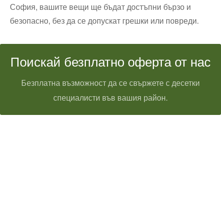
София, вашите вещи ще бъдат достъпни бързо и
безопасно, без да се допускат грешки или повреди.
Поискай безплатно оферта от нас
Безплатна възможност да се свържете с десетки
специалисти във вашия район.
Технически надзор на ремонт
Видеодиагностика на канали
Монтаж на душ панел