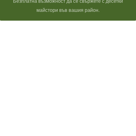
Безплатна възможност да се свържете с десетки
майстори във вашия район.
Технически надзор на ремонт
Видеодиагностика на канали
Монтаж на душ панел
Смяна на щрангове
Монтаж на тоалетна чиния
ВиК услуги Бургас
ВиК услуги Перник
ВиК услуги в Пловдив