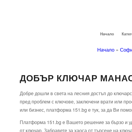
Начало
Кате
Начало
»
Соф
ДОБЪР КЛЮЧАР МАНА
Добре дошли в света на лесния достъп до ключарс
пред проблем с ключове, заключени врати или про
или бизнес, платформа 151.bg е тук, за да Ви помо
Платформа 151.bg е Вашето решение за бързо и у
от ключар. Забравете за хаоса от търсене на ключ