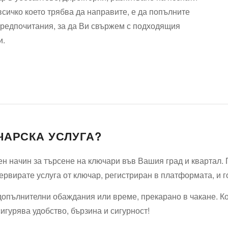
сичко което трябва да направите, е да попълните
предпочитания, за да Ви свържем с подходящия
и.
ЧАРСКА УСЛУГА?
н начин за търсене на ключари във Вашия град и квартал. 
ервирате услуга от ключар, регистриран в платформата, и г
допълнителни обаждания или време, прекарано в чакане. К
игурява удобство, бързина и сигурност!