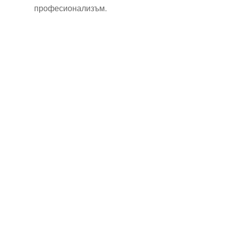
професионализъм.
Технически надзор на ремонт
Видеодиагностика на канали
Монтаж на душ панел
Смяна на щрангове
Монтаж на тоалетна чиния
ВиК услуги Бургас
ВиК услуги Перник
ВиК услуги в Пловдив