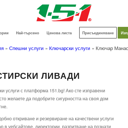
гории
Най-търсено
Ценова листа
Присъединяване
Изп
ия
»
Спешни услуги
»
Ключарски услуги
»
Ключар Манас
СТИРСКИ ЛИВАДИ
ки услуги с платформа 151.bg! Ако сте изправени
сто желаете да подобрите сигурността на своя дом
гне.
добно откриване и резервиране на качествени услуги
ар в уебсайтове, директории, разпитване на познати