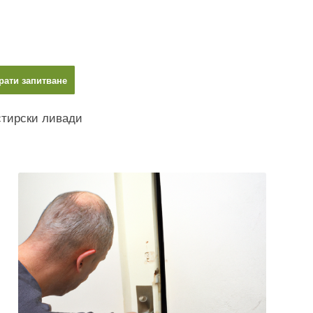
рати запитване
тирски ливади