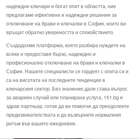
надеждни ключари и богат опит в областта, ние
предлагаме ефективни и надеждни решения за
отключване на брави и ключалки в София, които ви
връщат обратно увереността и спокойствието.
Създадохме платформа, която разбира нуждите на
всеки и предоставя бързо, надеждно и
професионално отключване на брави и ключалки в
София. Нашите специалисти се гордеят с опита си и
са на висотата на последните тенденции в
ключарския сектор. Без значение дали става въпрос
за авариен случай или планирана услуга, 151.bg е
здрав партньор, готов да ви помогне да преодолеете
предизвикателствата и да възвърнете нормалния
ритъм във вашето ежедневие.