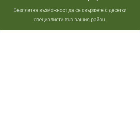
Безплатна възможност да се свържете с десетки
специалисти във вашия район.
Технически надзор на ремонт
Видеодиагностика на канали
Монтаж на душ панел
Смяна на щрангове
Монтаж на тоалетна чиния
ВиК услуги Бургас
ВиК услуги Перник