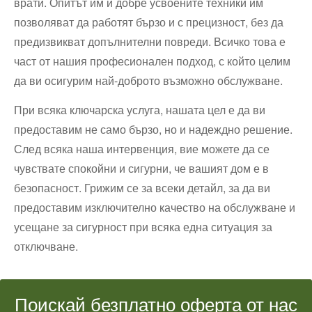
врати. Опитът им и добре усвоените техники им
позволяват да работят бързо и с прецизност, без да
предизвикват допълнителни повреди. Всичко това е
част от нашия професионален подход, с който целим
да ви осигурим най-доброто възможно обслужване.
При всяка ключарска услуга, нашата цел е да ви
предоставим не само бързо, но и надеждно решение.
След всяка наша интервенция, вие можете да се
чувствате спокойни и сигурни, че вашият дом е в
безопасност. Грижим се за всеки детайл, за да ви
предоставим изключително качество на обслужване и
усещане за сигурност при всяка една ситуация за
отключване.
Поискай безплатно оферта от нас