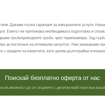
тели. Даваме пълна гаранция за извършените услуги. Наши
ги. Екипът ни притежава необходимата подготовка и спазв
ледваме тръбопроводните тръби, чрез термокамера. Зад гъ
ства за постигане на оптимален резултат. Ние уважаваме 
се с нуждите на клиентите, като целим дълготрайни отношен
Поискай безплатно оферта от нас
на възможност да се свържете с десетки майстори във ваши