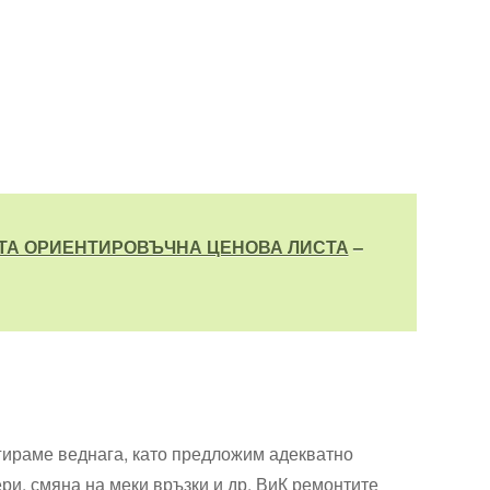
ТА ОРИЕНТИРОВЪЧНА ЦЕНОВА ЛИСТА
–
агираме веднага, като предложим адекватно
и, смяна на меки връзки и др. ВиК ремонтите