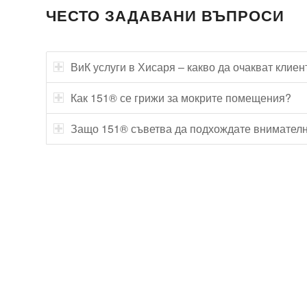
ЧЕСТО ЗАДАВАНИ ВЪПРОСИ
ВиК услуги в Хисаря – какво да очакват клиен
Как 151® се грижи за мокрите помещения?
Защо 151® съветва да подхождате внимателн
Технически надзор на ремонт
Видеодиагностика на канали
Монтаж на душ панел
Смяна на щрангове