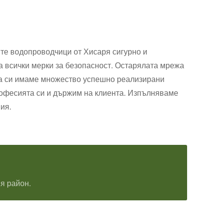
те водопроводчици от Хисаря сигурно и
а всички мерки за безопасност. Остарялата мрежа
рба си имаме множество успешно реализирани
професията си и държим на клиента. Изпълняваме
ия.
я район.