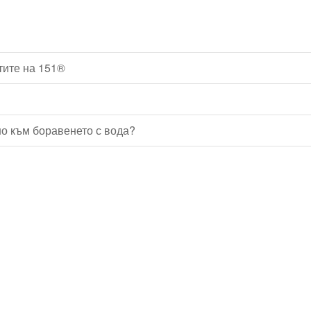
тите на 151®
о към боравенето с вода?
Водопроводчик Дружба
Водопроводчик Люлин
Водопроводчик Обеля
Водопроводчик Младост