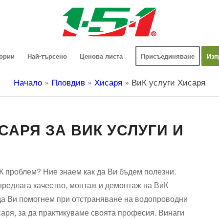
гории
Най-търсено
Ценова листа
Присъединяване
Изп
Начало
»
Пловдив
»
Хисаря
»
ВиК услуги Хисаря
АРЯ ЗА ВИК УСЛУГИ И
К проблем? Ние знаем как да Ви бъдем полезни.
редлага качество, монтаж и демонтаж на ВиК
да Ви помогнем при отстраняване на водопроводни
аря, за да практикуваме своята професия. Винаги