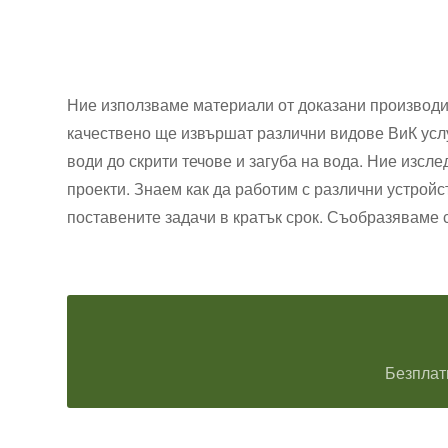
Ние използваме материали от доказани производи
качествено ще извършат различни видове ВиК услу
води до скрити течове и загуба на вода. Ние изс
проекти. Знаем как да работим с различни устрой
поставените задачи в кратък срок. Съобразяваме 
Безплат