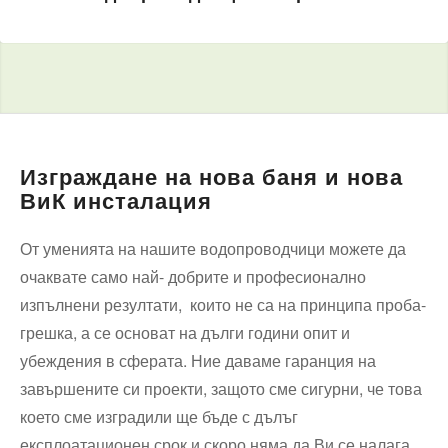
Изграждане на нова баня и нова
ВиК инсталация
От уменията на нашите водопроводчици можете да
очаквате само най- добрите и професионално
изпълнени резултати, които не са на принципа проба-
грешка, а се основат на дълги години опит и
убеждения в сферата. Ние даваме гаранция на
завършените си проекти, защото сме сигурни, че това
което сме изградили ще бъде с дълъг
експлоатационен срок и скоро няма да Ви се налага