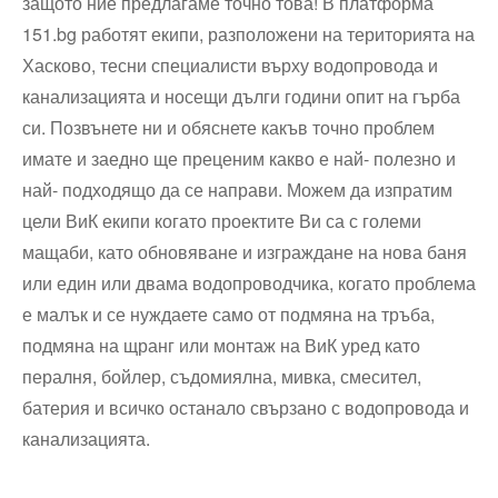
защото ние предлагаме точно това! В платформа
151.bg работят екипи, разположени на територията на
Хасково, тесни специалисти върху водопровода и
канализацията и носещи дълги години опит на гърба
си. Позвънете ни и обяснете какъв точно проблем
имате и заедно ще преценим какво е най- полезно и
най- подходящо да се направи. Можем да изпратим
цели ВиК екипи когато проектите Ви са с големи
мащаби, като обновяване и изграждане на нова баня
или един или двама водопроводчика, когато проблема
е малък и се нуждаете само от подмяна на тръба,
подмяна на щранг или монтаж на ВиК уред като
пералня, бойлер, съдомиялна, мивка, смесител,
батерия и всичко останало свързано с водопровода и
канализацията.