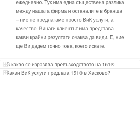
ежедневно. Тук има една съществена разлика
между нашата фирма и останалите в бранша
– ние не предлагаме просто ВиК услуги, а
качество. Винаги клиентът има представа
какви крайни резултати очаква да види. Е, ние
ще Ви дадем точно това, което искате.
В какво се изразява превъзходството на 151®
Какви ВиК услуги предлага 151® в Хасково?
Технически надзор на ремонт
Видеодиагностика на канали
Монтаж на душ панел