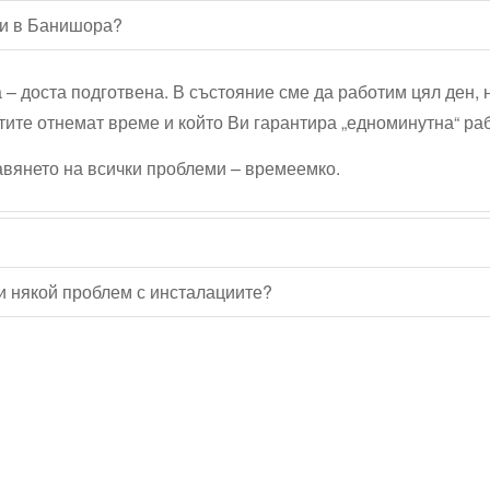
ли в Банишора?
а – доста подготвена. В състояние сме да работим цял ден, 
тите отнемат време и който Ви гарантира „едноминутна“ ра
равянето на всички проблеми – времеемко.
и някой проблем с инсталациите?
Водопроводчик Дружба
Водопроводчик Люлин