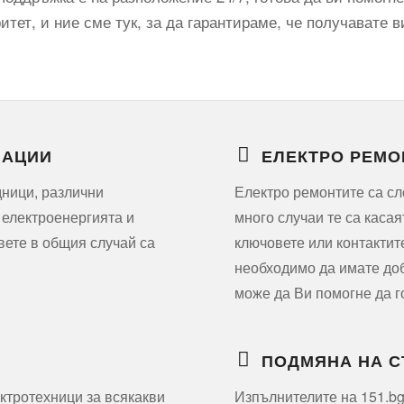
тет, и ние сме тук, за да гарантираме, че получавате в
ЛАЦИИ
ЕЛЕКТРО РЕМО
дници, различни
Електро ремонтите са сл
 електроенергията и
много случаи те са касая
вете в общия случай са
ключовете или контактит
необходимо да имате доб
може да Ви помогне да г
ПОДМЯНА НА 
ктротехници за всякакви
Изпълнителите на 151.bg