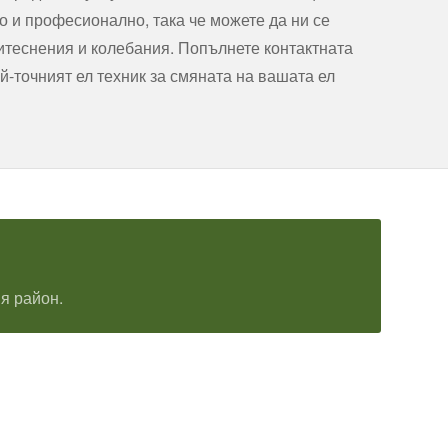
о и професионално, така че можете да ни се
итеснения и колебания. Попълнете контактната
й-точният ел техник за смяната на вашата ел
я район.