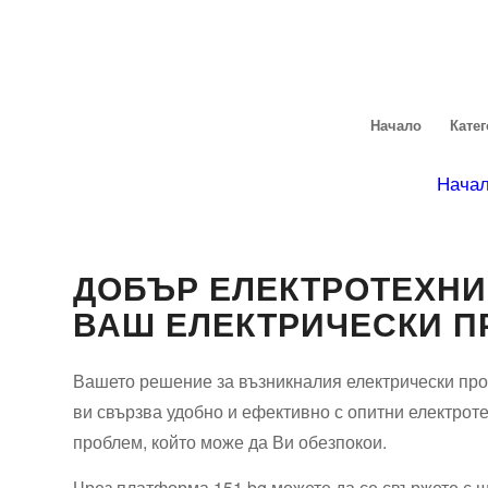
Начало
Кате
Нача
ДОБЪР ЕЛЕКТРОТЕХНИ
ВАШ ЕЛЕКТРИЧЕСКИ П
Вашето решение за възникналия електрически про
ви свързва удобно и ефективно с опитни електроте
проблем, който може да Ви обезпокои.
Чрез платформа 151.bg можете да се свържете с ш