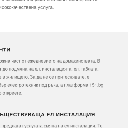
исококачествена услуга.
НТИ
ожна част от ежедневието на домакинствата. В
т до подмяна на ел. инсталацията, ел. таблата,
е в жилището. За да не се притеснявате, е
ър електротехник под ръка, а платформа 151.bg
о откриете.
СЪЩЕСТВУВАЩА ЕЛ ИНСТАЛАЦИЯ
 предлагат услугата смяна на ел инсталация. Те