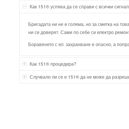
Как 151® успява да се справи с всички сигна
Бригадата ни не е голяма, но за сметка на тов
ни се доверят. Сами по себе си електро ремон
Боравенето с ел. захранване е опасно, а поп
Как 151® процедира?
Случвало ли се е 151® да не може да разреш
Технически надзор на ремонт
Видеодиагностика на канали