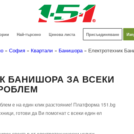
гории
Най-търсено
Ценова листа
Присъединяване
Изп
ло
»
София
»
Квартали
»
Банишора
»
Електротехник Ба
К БАНИШОРА ЗА ВСЕКИ
РОБЛЕМ
блем е на един клик разстояние! Платформа 151.bg
хници, готови да Ви помогнат с всеки един ел
ирок спектър от електротехнически услуги.