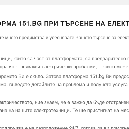
РМА 151.BG ПРИ ТЪРСЕНЕ НА ЕЛЕ
е много предимства и улеснявате Вашето търсене за елект
хници, които са част от платформата, са предварително 
справят с всякакви електрически проблеми, с които може
ремето Ви е скъпо. Затова платформа 151.bg Ви предост
ма, въведете детайлите на проблема и получете услуга
ектричеството, ние знаем, че е важно да бъде отстране
ана на нашите електротехници. Те ще пристигнат на мя
оддръжка е на разположение 24/7, готова да ви помогне