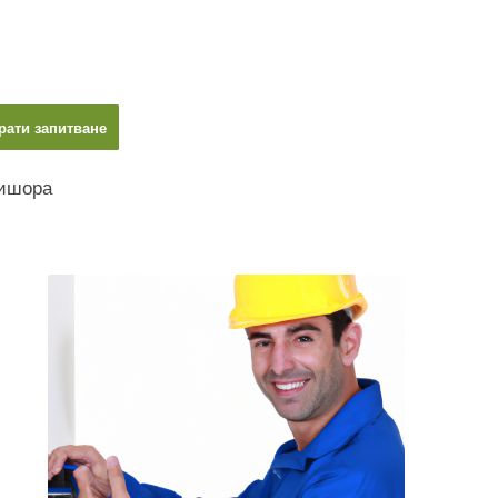
рати запитване
нишора