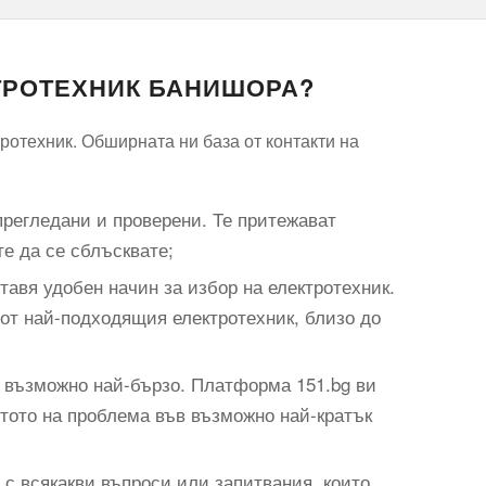
КТРОТЕХНИК БАНИШОРА?
ротехник. Обширната ни база от контакти на
прегледани и проверени. Те притежават
те да се сблъсквате;
авя удобен начин за избор на електротехник.
 от най-подходящия електротехник, близо до
н възможно най-бързо. Платформа 151.bg ви
стото на проблема във възможно най-кратък
 с всякакви въпроси или запитвания, които