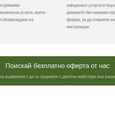
сигуряваме
извършват услугата бърз
хнически услуги, които
доверите без никакви пр
 и обзавеждане на
форма, за да откриете на
инсталация.
Поискай безплатно оферта от нас
на възможност да се свържете с десетки майстори във ваши