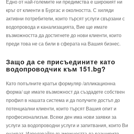
Едно от най-големите ни предимства е широкият ни
кръг от клиенти в Бургас и околността. С хиляди
активни потребители, които търсят услуги свързани с
водопровода и канализацията, Вие ще имате
възможността да достигнете до нови клиенти, които
преди това не са били в сферата на Вашия бизнес.
Защо да се присъедините като
водопроводчик към 151.bg?
Като попълните кратък формуляр /апликационна
форма/ ще имате възможност да създадете собствен
профил в нашата система и да получите достъп до
потенциални клиенти, които търсят Вашия опит и
професионализъм. Всеки ден има нови заявки за
услуги за водопроводни услуги и запитвания, които Ви
очакват. Използвайте възможността да разширите