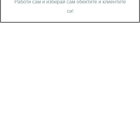
Работи сам и избирай сам обектите и клиентите
си!
Технически надзор на ремонт
Видеодиагностика на канали
Монтаж на душ панел
Смяна на щрангове
Монтаж на тоалетна чиния
ВиК услуги Бургас
ВиК услуги Перник