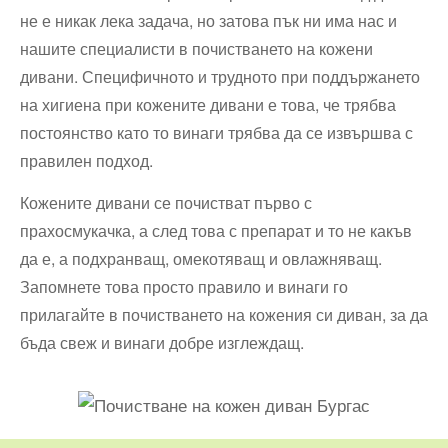
не е никак лека задача, но затова пък ни има нас и
нашите специалисти в почистването на кожени
дивани. Специфичното и трудното при поддържането
на хигиена при кожените дивани е това, че трябва
постоянство като то винаги трябва да се извършва с
правилен подход.
Кожените дивани се почистват първо с
прахосмукачка, а след това с препарат и то не какъв
да е, а подхранващ, омекотяващ и овлажняващ.
Запомнете това просто правило и винаги го
прилагайте в почистването на кожения си диван, за да
бъда свеж и винаги добре изглеждащ.