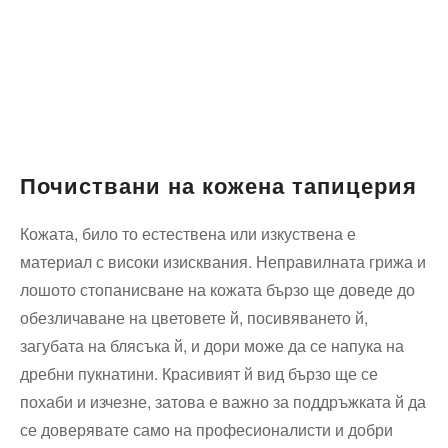
Почиствани на кожена тапицерия
Кожата, било то естествена или изкуствена е
материал с високи изисквания. Неправилната грижа и
лошото стопанисване на кожата бързо ще доведе до
обезличаване на цветовете й, посивяването й,
загубата на блясъка й, и дори може да се напука на
дребни пукнатини. Красивият й вид бързо ще се
похаби и изчезне, затова е важно за поддръжката й да
се доверявате само на професионалисти и добри