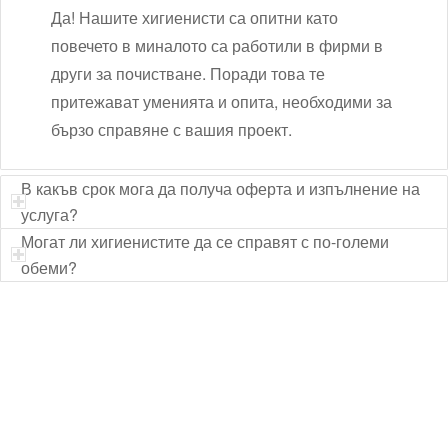
Да! Нашите хигиенисти са опитни като
повечето в миналото са работили в фирми в
други за почистване. Поради това те
притежават уменията и опита, необходими за
бързо справяне с вашия проект.
В какъв срок мога да получа оферта и изпълнение на
услуга?
Могат ли хигиенистите да се справят с по-големи
обеми?
Технически надзор на ремонт
Видеодиагностика на канали