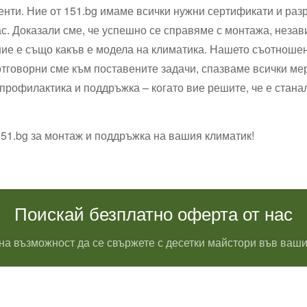
нти. Ние от 151.bg имаме всички нужни сертификати и раз
ас. Доказали сме, че успешно се справяме с монтажа, незав
ние е също какъв е модела на климатика. Нашето съотношен
отговорни сме към поставените задачи, спазваме всички мер
рофилактика и поддръжка – когато вие решите, че е станал
151.bg за монтаж и поддръжка на вашия климатик!
Поискай безплатно оферта от нас
на възможност да се свържете с десетки майстори във ваши