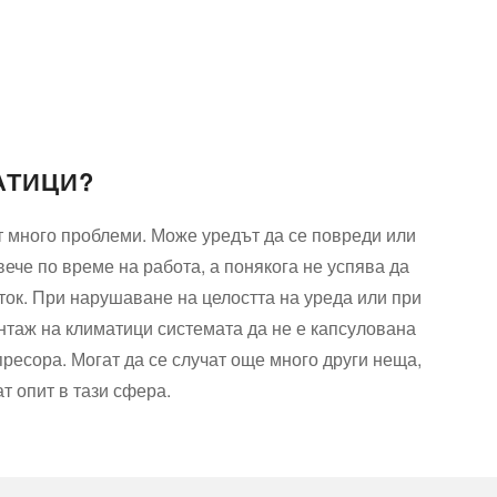
АТИЦИ?
ат много проблеми. Може уредът да се повреди или
ече по време на работа, а понякога не успява да
ток. При нарушаване на целостта на уреда или при
онтаж на климатици системата да не е капсулована
пресора. Могат да се случат още много други неща,
т опит в тази сфера.