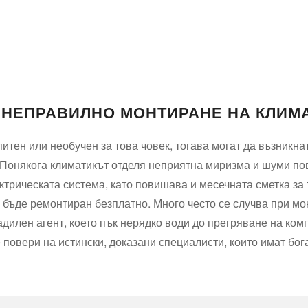
 НЕПРАВИЛНО МОНТИРАНЕ НА КЛИМ
итен или необучен за това човек, тогава могат да възникн
. Понякога климатикът отделя неприятна миризма и шуми пов
ктрическата система, като повишава и месечната сметка за 
а бъде ремонтиран безплатно. Много често се случва при м
дилен агент, което пък нерядко води до прегряване на ком
 повери на истински, доказани специалисти, които имат бога