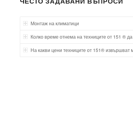
ЧЕСТО ЗАДАВАНИ ВЪПРОСИ
Монтаж на климатици
Колко време отнема на техниците от 151 ® да
На какви цени техниците от 151® извършват 
Технически надзор на ремонт
Видеодиагностика на канали
Монтаж на душ панел
Смяна на щрангове