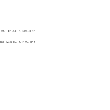
 монтират климатик
монтаж на климатик
Водопроводчик Дружба
Водопроводчик Люлин
Водопроводчик Обеля
Водопроводчик Младост