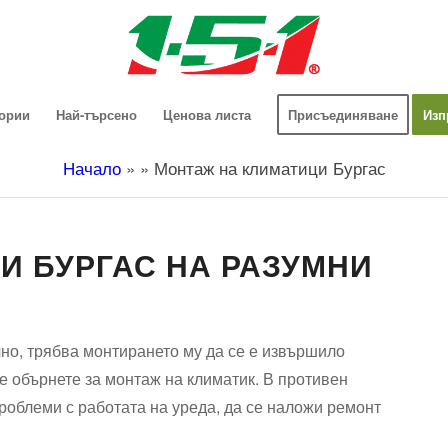
гории
Най-търсено
Ценова листа
Присъединяване
Изп
Начало
»
»
Монтаж на климатици Бургас
И БУРГАС НА РАЗУМНИ
но, трябва монтирането му да се е извършило
е обърнете за монтаж на климатик. В противен
роблеми с работата на уреда, да се наложи ремонт