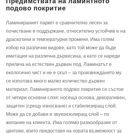
Предимствата на ламинтното
подово покритие
Ламинираният паркет е сравнително лесен за
почистване и поддържане, относително устойчив е на
драскотини и температурни промени. Има голям
избор на различни видове, като той може да бъде
имитация на различна дървесина, а като се нареди
прилича на естествен дървен под. Ламинатът е
екологично чист и не е скъп – за произвеждането му
се използва много малко количество дървен
материал. Ламинираното подово покритие се състои
от четири основни слоя: носеща основа, декоративен,
защитен (срещу износване) и стабилизиращ слой.
Може да се добави и звукоизолиращ слой – по
желание на клиента. Има голямо разнообразие от
цветове, което предоставя на хората възможност за