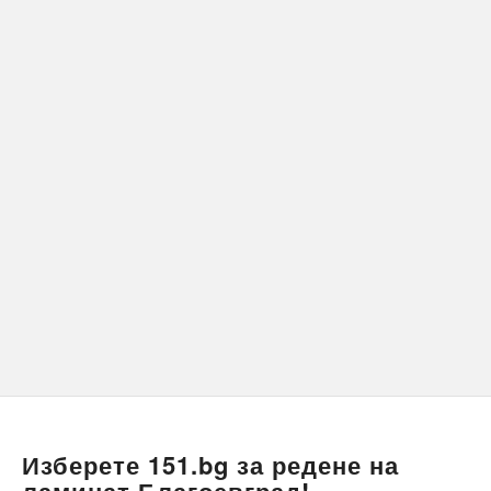
Изберете 151.bg за редене на
ламинат Благоевград!