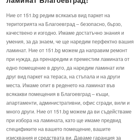
Ние от 151.bg редим всякакъв вид паркет на
теритогрията на Благоевград – безопасно, бързо,
качествено и изгодно. Имаме достатъчно знания и
умения, за да знаем, че ще наредим перфектно вашия
ламинат. Ние от 151.bg можем да направим ремонт
при нужда, да пренаредим и преместим ламината от
едно помещение в друго, да наредим ламинат или
друг вид паркет на тераса, на стъпала и на други
места. Имаме опит в реденето на ламинат във
всякакви помещения в Благоевград – къщи,
апартаменти, административни, офис сгради, вили и
много други. Ние от 151.bg можем да ви съдействаме
при избора на ламината, като ще имаме предвид
спецификите на вашето помещение, вашите
изисквания и средствата ви. Даваме гаранция за