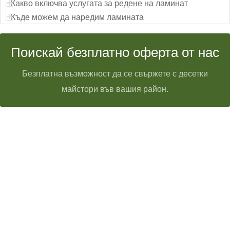
Какво включва услугата за редене на ламинат
Къде можем да наредим ламината
Поискай безплатно оферта от нас
Безплатна възможност да се свържете с десетки
майстори във вашия район.
Технически надзор на ремонт
Видеодиагностика на канали
Монтаж на душ панел
Смяна на щрангове