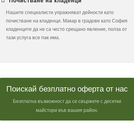
Почистване на кладенци
Нашите специалисти упражняват дейности като
почистване на кладенци. Макар в градове като София
кладенците да не са често срещано явление, полза от
тази услуга все пак има.
Поискай безплатно оферта от нас
Безплатна възможност да се свържете с десетки
майстори във вашия район.