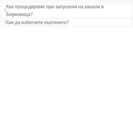
Как процедираме при запушени на канали в
Берковица?
Как да избегнете къртенето?
Технически надзор на ремонт
Видеодиагностика на канали
Монтаж на душ панел
Смяна на щрангове
Монтаж на тоалетна чиния
ВиК услуги Бургас
ВиК услуги Перник
ВиК услуги в Пловдив