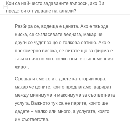
Кои са най-често задаваните въпроси, ако Ви
предстои отпушване на канали?
Разбира се, водеща е цената. Ако е твърде
ниска, се съгласявате веднага, макар че
други се чудят защо е толкова евтино. Ако е
прекомерно висока, се питате що за фирма е
тази и наясно ли е колко скъп е съвременният
живот.
Срещали сме се и с двете категории хора,
макар че цените, които предлагаме, варират
между минимума и максимума за съответната
услуга. Важното тук са не парите, които ще
дадете – малко или много, а услугата, която
им съответства.