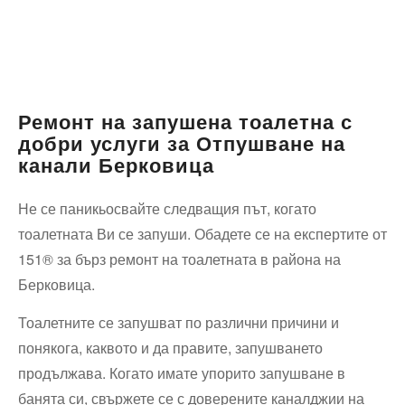
Ремонт на запушена тоалетна с
добри услуги за Отпушване на
канали Берковица
Не се паникьосвайте следващия път, когато
тоалетната Ви се запуши. Обадете се на експертите от
151® за бърз ремонт на тоалетната в района на
Берковица.
Тоалетните се запушват по различни причини и
понякога, каквото и да правите, запушването
продължава. Когато имате упорито запушване в
банята си, свържете се с доверените каналджии на