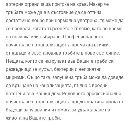
артерия ограничаща притока на кръв. Макар че
тръбата може да е в състояние да се оттича
достатъчно добре при нормална употреба, тя може да
се провали, когато търсенето е голямо, като по време
на почивка или събиране. Професионалното
почистване на канализацията премахва всички
отпадъци и възстановява тръбите в ново състояние.
Нещата, които се натрупват във Вашите тръби са
развъдници за мухъл, бактерии и неприятни
миризми. Също така, запушена тръба може да доведе
до връщане на канализацията, пълна с вредни
патогени във Вашия дом. Редовното професионално
почистване на канализацията предотвратява риска от
бъдещи запушвания и помага за удължаване на
живота на Вашите тръби.