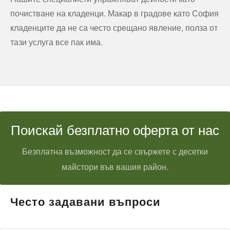
почистване на кладенци. Макар в градове като София
кладенците да не са често срещано явление, полза от
тази услуга все пак има.
Поискай безплатно оферта от нас
Безплатна възможност да се свържете с десетки
майстори във вашия район.
Често задавани въпроси