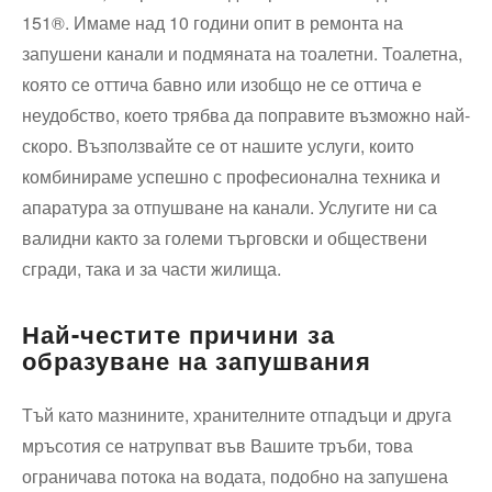
151®. Имаме над 10 години опит в ремонта на
запушени канали и подмяната на тоалетни. Тоалетна,
която се оттича бавно или изобщо не се оттича е
неудобство, което трябва да поправите възможно най-
скоро. Възползвайте се от нашите услуги, които
комбинираме успешно с професионална техника и
апаратура за отпушване на канали. Услугите ни са
валидни както за големи търговски и обществени
сгради, така и за части жилища.
Най-честите причини за
образуване на запушвания
Тъй като мазнините, хранителните отпадъци и друга
мръсотия се натрупват във Вашите тръби, това
ограничава потока на водата, подобно на запушена