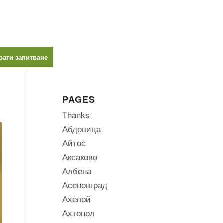
рати запитване
PAGES
Thanks
Абдовица
Айтос
Аксаково
Албена
Асеновград
Ахелой
Ахтопол