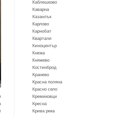
Каблешково
Каварна
Казанлък
Карлово
Карнобат
Квартали
Киноцентър
Кнежа
Княжево
Костинброд
Кранево
Красна поляна
Красно село
Кремиковци
и
Кресна
а
Крива река
т