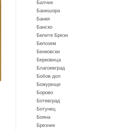
Балчик
Банишора
Банкя
Банско
Белите Брези
Белозем
Бенковски
Берковица
Благоевград
Бобов дол
Божурище
Борово
Ботевград
Ботунец
Бояна
Брезник