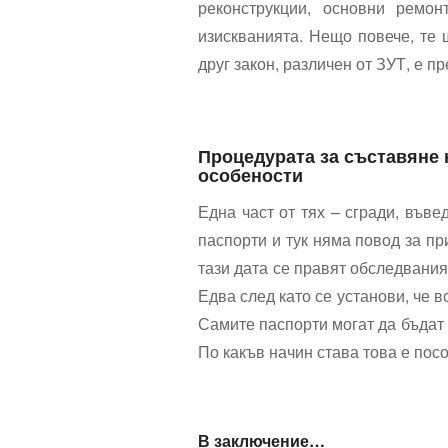
реконструкции, основни ремон
изискванията. Нещо повече, те 
друг закон, различен от ЗУТ, е п
Процедурата за съставяне 
особености
Една част от тях – сгради, въве
паспорти и тук няма повод за п
тази дата се правят обследвания
Едва след като се установи, че в
Самите паспорти могат да бъдат и
По какъв начин става това е посо
В заключение…