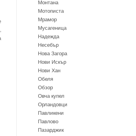
Монтана
Мотописта
Мрамор
е
Мусагеница
,
Надежда
а
Несебър
Нова Загора
Нови Искър
Нови Хан
Обеля
Обзор
Овча купел
Орландовци
Павликени
Павлово
Пазарджик