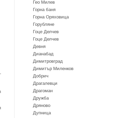
Гео Милев
Горна баня
Горна Оряховица
Горубляне
Гоце Делчев
Гоце Делчев
Девня
Дианабад
Димитровград
Димитър Миленков
,
Добрич
Драгалевци
Драгоман
в
Дружба
Дряново
я
Дупница