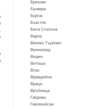
Брезово
Бункера
Бургас
о
Бъкстон
о
Бяла Слатина
,
Варна
е
Велико Търново
Велинград
и
Видин
а
Витоша
Влас
Враждебна
Враца
Връбница
Габрово
Гевгелийски