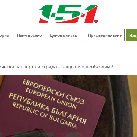
гории
Най-търсено
Ценова листа
Присъединяване
Изп
ически паспорт на сграда – защо ни е необходим?