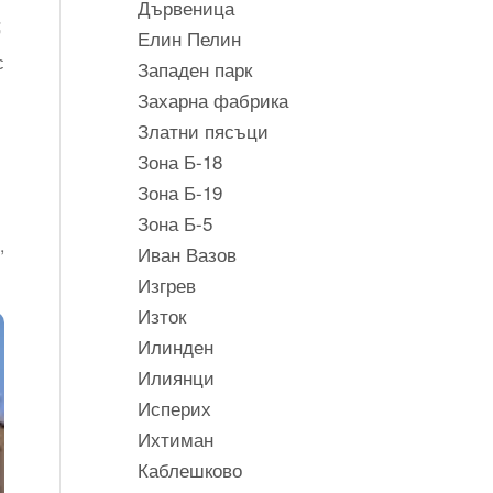
Дървеница
;
Елин Пелин
с
Западен парк
Захарна фабрика
Златни пясъци
Зона Б-18
Зона Б-19
Зона Б-5
,
Иван Вазов
Изгрев
Изток
Илинден
Илиянци
Исперих
Ихтиман
Каблешково