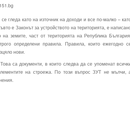
 се гледа като на източник на доходи и все по-малко – кат
къвто е Законът за устройството на територията, е написан
о на земите, част от територията на Република България
рого определени правила. Правила, които ежегодно с
зцяло нови.
 Това са документи, в които следва да се упоменат всичк
елементите на строежа. По този въпрос ЗУТ не мълчи, 
нения.