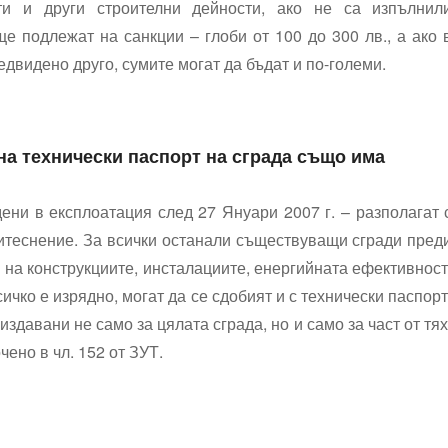
ти и други строителни дейности, ако не са изпълнил
ще подлежат на санкции – глоби от 100 до 300 лв., а ако 
редвидено друго, сумите могат да бъдат и по-големи.
на технически паспорт на сграда също има
дени в експлоатация след 27 Януари 2007 г. – разполагат 
ритеснение. За всички останали съществуващи сгради пред
 на конструкциите, инсталациите, енергийната ефективност
сичко е изрядно, могат да се сдобият и с технически паспорт
здавани не само за цялата сграда, но и само за част от тях
чено в чл. 152 от ЗУТ.