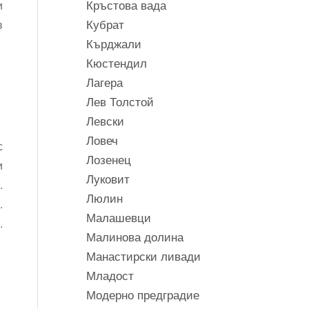
Кръстова вада
и
Кубрат
в
Кърджали
Кюстендил
Лагера
Лев Толстой
Левски
Ловеч
с
Лозенец
и
Луковит
.
Люлин
.
Малашевци
.
Малинова долина
Манастирски ливади
Младост
Модерно предградие